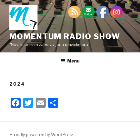
Skip
to
content
MOMENTUM RADIO SHOW
“Novi impuls za zaboravljenu muzicku eru”
Menu
2024
F
T
E
S
a
wi
m
h
c
tt
ail
ar
e
er
e
Proudly powered by WordPress