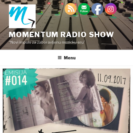
Skip
to
content
MOMENTUM RADIO SHOW
“Novi impuls za zaboravljenu muzicku eru”
Menu