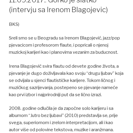
(intervju sa Irenom Blagojevic)
BKS)
Sreli smo se u Beogradu sa Irenom Blagojević, jazz/pop
pjevacicom i profesorom flaute, i popricali o njenoj
muzickoj karijeri kao i planovima vezanim za buducnost.
Irena Blagojević svira flautu od devete godine života, a
pjevanje je dugo doživljavala kao svoju “drugu ljubav” koja
se odvijala u sjenci flautističke karijere. Tokom ličnog i
muzičkog sazrijevanja, postepeno se pjevanje nameće
kao prvi izbor i najprirodniji put da se lično izrazi.
2008. godine odlučila je da započne solo karijeru i sa
albumom “Jutro bez ljubavi” (2010) predstavlja se, prije
svega, superiornom i zrelom interpretacijom, ali i kao
autor više od polovine tekstova, muzike i aranžmana.