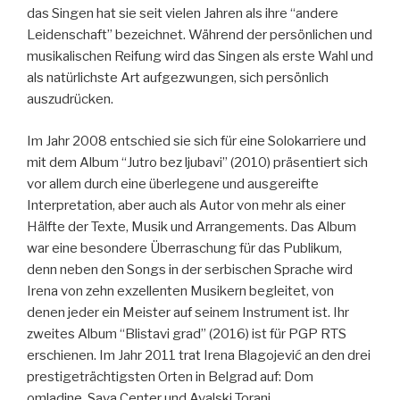
das Singen hat sie seit vielen Jahren als ihre “andere
Leidenschaft” bezeichnet. Während der persönlichen und
musikalischen Reifung wird das Singen als erste Wahl und
als natürlichste Art aufgezwungen, sich persönlich
auszudrücken.
Im Jahr 2008 entschied sie sich für eine Solokarriere und
mit dem Album “Jutro bez ljubavi” (2010) präsentiert sich
vor allem durch eine überlegene und ausgereifte
Interpretation, aber auch als Autor von mehr als einer
Hälfte der Texte, Musik und Arrangements. Das Album
war eine besondere Überraschung für das Publikum,
denn neben den Songs in der serbischen Sprache wird
Irena von zehn exzellenten Musikern begleitet, von
denen jeder ein Meister auf seinem Instrument ist. Ihr
zweites Album “Blistavi grad” (2016) ist für PGP RTS
erschienen. Im Jahr 2011 trat Irena Blagojević an den drei
prestigeträchtigsten Orten in Belgrad auf: Dom
omladine, Sava Center und Avalski Toranj.