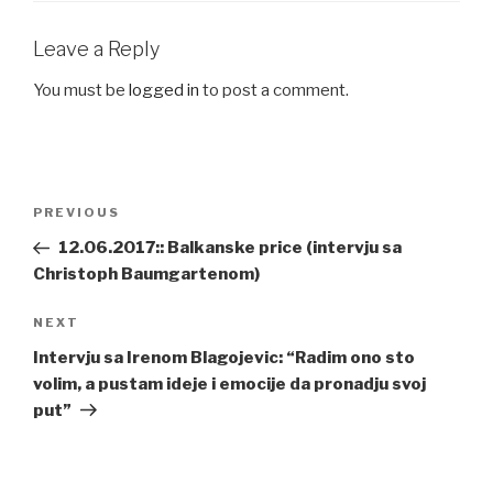
Leave a Reply
You must be
logged in
to post a comment.
Post
PREVIOUS
Previous
navigation
Post
12.06.2017:: Balkanske price (intervju sa
Christoph Baumgartenom)
NEXT
Next
Post
Intervju sa Irenom Blagojevic: “Radim ono sto
volim, a pustam ideje i emocije da pronadju svoj
put”