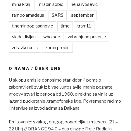
miha kralj
miladin sobic
nena ivosevic
rambo amadeus
SARS
september
tihomir pop asanovic
time
tram11
vlada divljan
who see
zabranjeno pusenje
zdravko colic
zoran predin
O NAMA / ÜBER UNS
U sklopu emisije donosimo stari dobri (i pomalo
zaboravljeni) zvuk iz bivse Jugoslavije, manje poznate
groovy stvari iz perioda od 1960, direktno sa vinila uz
lagano pucketanje gramofonske igle. Povremeno radimo
i intervjue sa izvodjacima sa Balkana.
Emitovanje: svakog drugog ponedeljka u mjesecu (21 –
22 Uhr) // ORANGE 94.0 – das einzige Freie Radio in