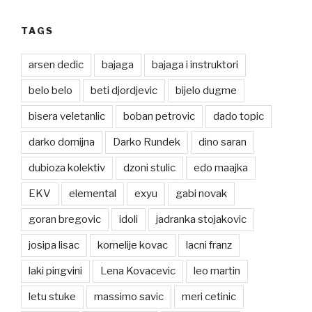
TAGS
arsen dedic
bajaga
bajaga i instruktori
belo belo
beti djordjevic
bijelo dugme
bisera veletanlic
boban petrovic
dado topic
darko domijna
Darko Rundek
dino saran
dubioza kolektiv
dzoni stulic
edo maajka
EKV
elemental
exyu
gabi novak
goran bregovic
idoli
jadranka stojakovic
josipa lisac
kornelije kovac
lacni franz
laki pingvini
Lena Kovacevic
leo martin
letu stuke
massimo savic
meri cetinic