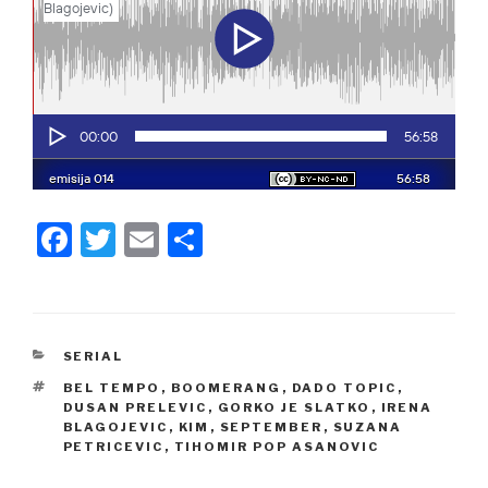
F
T
E
S
a
wi
m
h
c
tt
ail
ar
e
er
e
CATEGORIES
SERIAL
b
TAGS
BEL TEMPO
,
BOOMERANG
,
DADO TOPIC
,
o
DUSAN PRELEVIC
,
GORKO JE SLATKO
,
IRENA
BLAGOJEVIC
,
KIM
,
SEPTEMBER
,
SUZANA
o
PETRICEVIC
,
TIHOMIR POP ASANOVIC
k