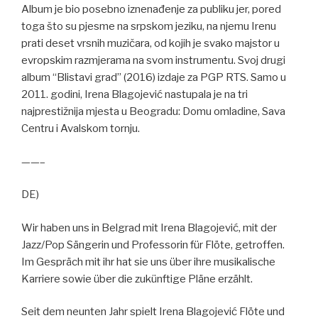
Album je bio posebno iznenađenje za publiku jer, pored
toga što su pjesme na srpskom jeziku, na njemu Irenu
prati deset vrsnih muzičara, od kojih je svako majstor u
evropskim razmjerama na svom instrumentu. Svoj drugi
album “Blistavi grad” (2016) izdaje za PGP RTS. Samo u
2011. godini, Irena Blagojević nastupala je na tri
najprestižnija mjesta u Beogradu: Domu omladine, Sava
Centru i Avalskom tornju.
——–
DE)
Wir haben uns in Belgrad mit Irena Blagojević, mit der
Jazz/Pop Sängerin und Professorin für Flöte, getroffen.
Im Gespräch mit ihr hat sie uns über ihre musikalische
Karriere sowie über die zukünftige Pläne erzählt.
Seit dem neunten Jahr spielt Irena Blagojević Flöte und