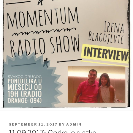
POSTED
SEPTEMBER 11, 2017
BY
ADMIN
ON
11.09.2017:: Gorko je slatko