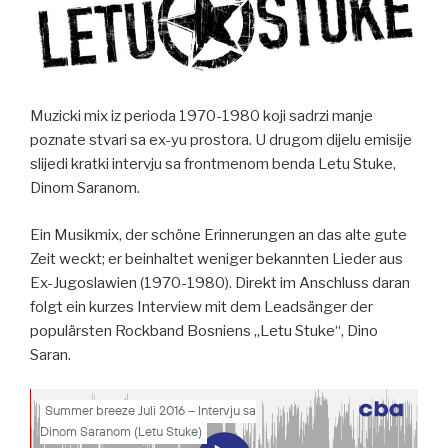
k
Muzicki mix iz perioda 1970-1980 koji sadrzi manje
poznate stvari sa ex-yu prostora. U drugom dijelu emisije
slijedi kratki intervju sa frontmenom benda Letu Stuke,
Dinom Saranom.
Ein Musikmix, der schöne Erinnerungen an das alte gute
Zeit weckt; er beinhaltet weniger bekannten Lieder aus
Ex-Jugoslawien (1970-1980). Direkt im Anschluss daran
folgt ein kurzes Interview mit dem Leadsänger der
populärsten Rockband Bosniens „Letu Stuke“, Dino
Saran.