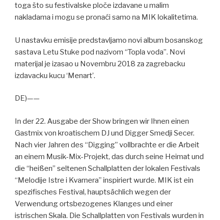
toga što su festivalske ploče izdavane u malim
nakladama i mogu se pronaći samo na MIK lokalitetima.
U nastavku emisije predstavljamo novi album bosanskog
sastava Letu Stuke pod nazivom “Topla voda”. Novi
materijal je izasao u Novembru 2018 za zagrebacku
izdavacku kucu ‘Menart’.
DE)——
In der 22. Ausgabe der Show bringen wir Ihnen einen
Gastmix von kroatischem DJ und Digger Smedji Secer.
Nach vier Jahren des “Digging” vollbrachte er die Arbeit
an einem Musik-Mix-Projekt, das durch seine Heimat und
die “heißen” seltenen Schallplatten der lokalen Festivals
“Melodije Istre i Kvarnera” inspiriert wurde. MIK ist ein
spezifisches Festival, hauptsächlich wegen der
Verwendung ortsbezogenes Klanges und einer
istrischen Skala. Die Schallplatten von Festivals wurden in