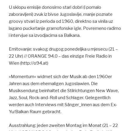
U sklopu emisije donosimo stari dobri (i pomalo
zaboravljeni) zvuk iz bivse Jugoslavije, manje poznate
groovy stvari iz perioda od 1960, direktno sa vinila uz
lagano pucketanje gramofonske igle. Povremeno radimo
i intervjue sa izvodjacima sa Balkana.
Emitovanje: svakog drugog ponedeljka u mjesecu (21 –
22 Uhr) // ORANGE 94.0 – das einzige Freie Radio in
Wien (http://o94.at)
»Momentum« widmet sich der Musik ab den 1960er
Jahren aus dem ehemaligen Jugoslawien. Die
Musiksendung beinhaltet die Stilrichtungen New Wave,
Jazz, Soul, Rock-and-Roll und Schlager. Gelegentlich
werden auch Interviews mit Sänger_innen aus dem Ex-
Yu/Balkan Raum gebracht.
Ausstrahlung: jeden zweiten Montag im Monat (21 – 22