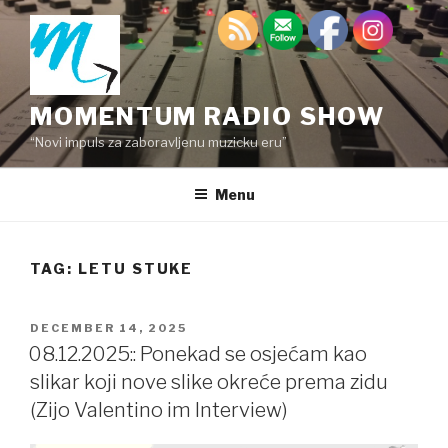
Skip
to
content
MOMENTUM RADIO SHOW
“Novi impuls za zaboravljenu muzicku eru”
Menu
TAG:
LETU STUKE
POSTED
DECEMBER 14, 2025
ON
08.12.2025:: Ponekad se osjećam kao
slikar koji nove slike okreće prema zidu
(Zijo Valentino im Interview)