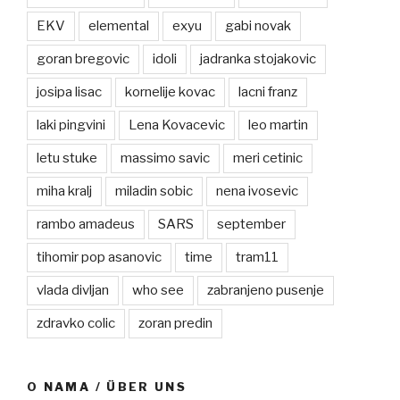
EKV
elemental
exyu
gabi novak
goran bregovic
idoli
jadranka stojakovic
josipa lisac
kornelije kovac
lacni franz
laki pingvini
Lena Kovacevic
leo martin
letu stuke
massimo savic
meri cetinic
miha kralj
miladin sobic
nena ivosevic
rambo amadeus
SARS
september
tihomir pop asanovic
time
tram11
vlada divljan
who see
zabranjeno pusenje
zdravko colic
zoran predin
O NAMA / ÜBER UNS