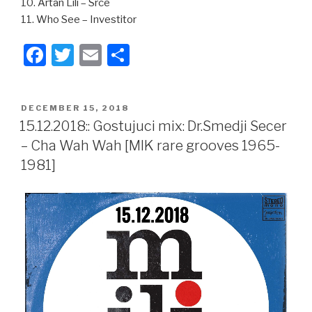
10. Artan Lili – Srce
11. Who See – Investitor
F
T
E
S
a
wi
m
h
c
tt
ail
ar
POSTED
DECEMBER 15, 2018
e
er
e
ON
15.12.2018:: Gostujuci mix: Dr.Smedji Secer
b
– Cha Wah Wah [MIK rare grooves 1965-
o
1981]
o
k