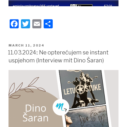
F
T
E
S
a
wi
m
h
c
tt
ail
ar
POSTED
MARCH 11, 2024
e
er
e
ON
11.03.2024:: Ne opterećujem se instant
b
uspjehom (Interview mit Dino Šaran)
o
o
k