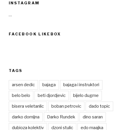
INSTAGRAM
…
FACEBOOK LIKEBOX
TAGS
arsen dedic
bajaga
bajaga i instruktori
belo belo
beti djordjevic
bijelo dugme
bisera veletanlic
boban petrovic
dado topic
darko domijna
Darko Rundek
dino saran
dubioza kolektiv
dzoni stulic
edo maajka