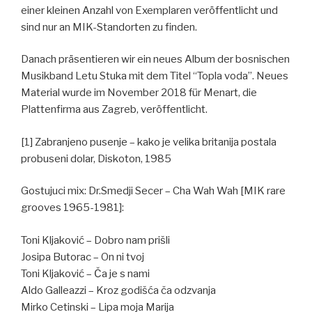
einer kleinen Anzahl von Exemplaren veröffentlicht und
sind nur an MIK-Standorten zu finden.
Danach präsentieren wir ein neues Album der bosnischen
Musikband Letu Stuka mit dem Titel “Topla voda”. Neues
Material wurde im November 2018 für Menart, die
Plattenfirma aus Zagreb, veröffentlicht.
[1] Zabranjeno pusenje – kako je velika britanija postala
probuseni dolar, Diskoton, 1985
Gostujuci mix: Dr.Smedji Secer – Cha Wah Wah [MIK rare
grooves 1965-1981]:
Toni Kljaković – Dobro nam prišli
Josipa Butorac – On ni tvoj
Toni Kljaković – Ča je s nami
Aldo Galleazzi – Kroz godišća ča odzvanja
Mirko Cetinski – Lipa moja Marija