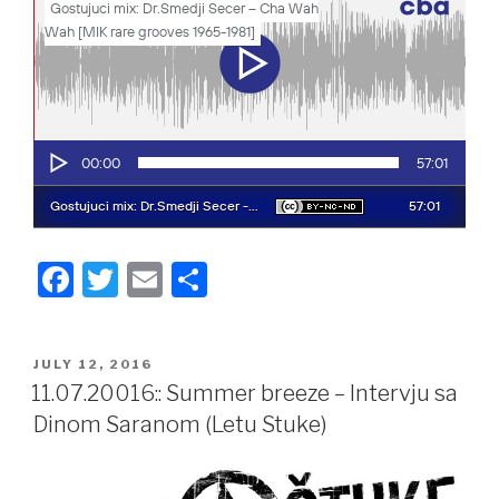
F
T
E
S
a
wi
m
h
c
tt
ail
ar
POSTED
JULY 12, 2016
e
er
e
ON
11.07.20016:: Summer breeze – Intervju sa
b
Dinom Saranom (Letu Stuke)
o
o