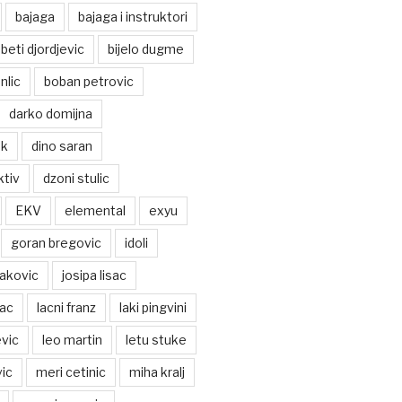
bajaga
bajaga i instruktori
beti djordjevic
bijelo dugme
nlic
boban petrovic
darko domijna
ek
dino saran
ktiv
dzoni stulic
EKV
elemental
exyu
goran bregovic
idoli
jakovic
josipa lisac
vac
lacni franz
laki pingvini
vic
leo martin
letu stuke
ic
meri cetinic
miha kralj