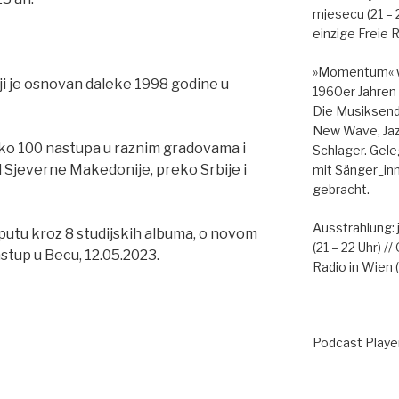
mjesecu (21 – 
einzige Freie R
»Momentum« wi
ji je osnovan daleke 1998 godine u
1960er Jahren
Die Musiksendu
New Wave, Jazz
eko 100 nastupa u raznim gradovama i
Schlager. Gele
d Sjeverne Makedonije, preko Srbije i
mit Sänger_in
gebracht.
Ausstrahlung:
putu kroz 8 studijskih albuma, o novom
(21 – 22 Uhr) 
nastup u Becu, 12.05.2023.
Radio in Wien (
Podcast Playe