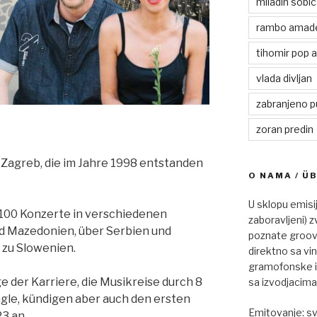
miladin sobic
rambo amad
tihomir pop 
vlada divljan
zabranjeno p
zoran predin
 Zagreb, die im Jahre 1998 entstanden
O NAMA / Ü
U sklopu emisi
s 100 Konzerte in verschiedenen
zaboravljeni) z
d Mazedonien, über Serbien und
poznate groovy
 zu Slowenien.
direktno sa vi
gramofonske ig
 der Karriere, die Musikreise durch 8
sa izvodjacima
ngle, kündigen aber auch den ersten
Emitovanje: s
23 an.