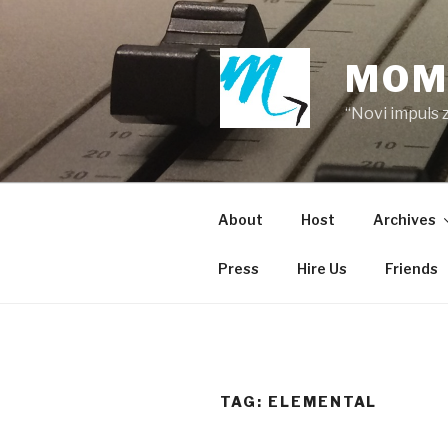
Skip
to
content
MOM
“Novi impuls 
About
Host
Archives
Press
Hire Us
Friends
TAG:
ELEMENTAL