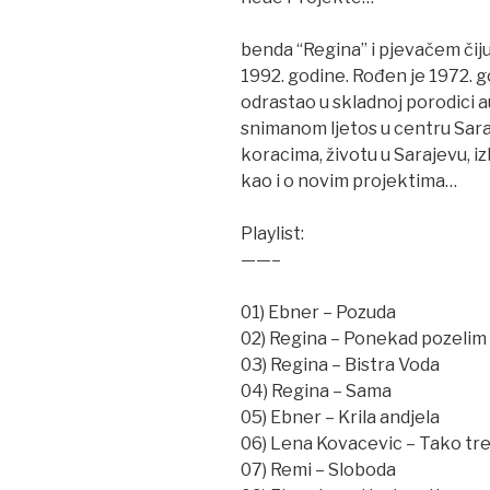
benda “Regina” i pjevačem čiju
1992. godine. Rođen je 1972. g
odrastao u skladnoj porodici au
snimanom ljetos u centru Sara
koracima, životu u Sarajevu, i
kao i o novim projektima…
Playlist:
——–
01) Ebner – Pozuda
02) Regina – Ponekad pozelim
03) Regina – Bistra Voda
04) Regina – Sama
05) Ebner – Krila andjela
06) Lena Kovacevic – Tako tr
07) Remi – Sloboda