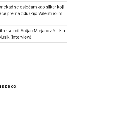
onekad se osjećam kao slikar koji
eće prema zidu (Zijo Valentino im
itreise mit Srdjan Marjanović – Ein
Musik (Interview)
IKEBOX