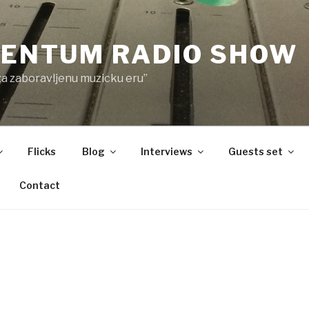
ENTUM RADIO SHOW
za zaboravljenu muzicku eru”
Flicks
Blog
Interviews
Guests set
Contact