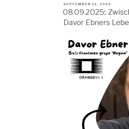
POSTED
SEPTEMBER 11, 2025
ON
08.09.2025:: Zwisc
Davor Ebners Leben