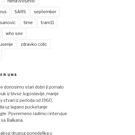
nena ivosevic
eus
SARS
september
asanovic
time
tram11
who see
usenje
zdravko colic
BER UNS
je donosimo stari dobri (i pomalo
vuk iz bivse Jugoslavije, manje
 stvari iz perioda od 1960,
nila uz lagano pucketanje
le. Povremeno radimo i intervjue
 sa Balkana.
vakog drugog ponedeljka u