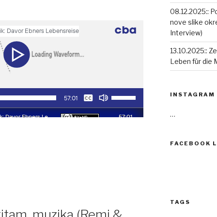
08.12.2025:: P
nove slike okr
Interview)
13.10.2025:: Ze
Leben für die 
INSTAGRAM
…
FACEBOOK L
TAGS
ritam, muzika (Remi &