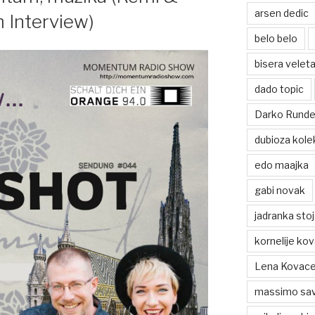
arsen dedic
m Interview)
belo belo
bisera veleta
dado topic
Darko Rund
dubioza kole
edo maajka
gabi novak
jadranka sto
kornelije ko
Lena Kovace
massimo sav