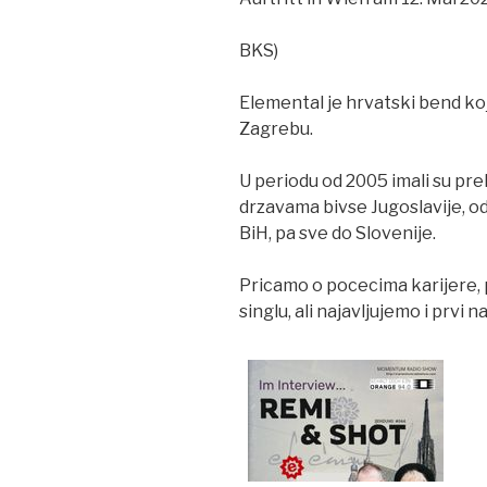
BKS)
Elemental je hrvatski bend ko
Zagrebu.
U periodu od 2005 imali su pr
drzavama bivse Jugoslavije, o
BiH, pa sve do Slovenije.
Pricamo o pocecima karijere, 
singlu, ali najavljujemo i prvi 