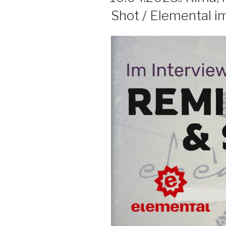
o
Shot / Elemental i
o
k