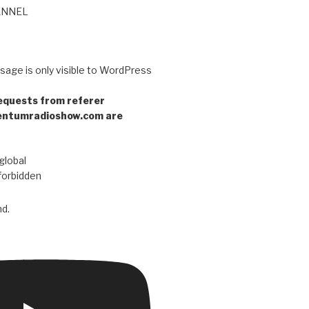
ANNEL
sage is only visible to WordPress
equests from referer
entumradioshow.com are
global
forbidden
d.