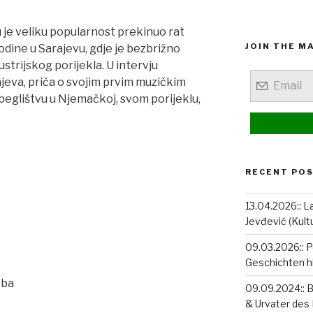
 je veliku popularnost prekinuo rat
JOIN THE MA
odine u Sarajevu, gdje je bezbrižno
strijskog porijekla. U intervju
jeva, priča o svojim prvim muzičkim
zbeglištvu u Njemačkoj, svom porijeklu,
RECENT PO
13.04.2026:: La
Jevđević (Kult
09.03.2026:: P
Geschichten hi
eba
09.09.2024:: 
& Urvater des 