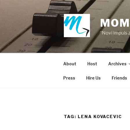
Skip
to
content
MOM
“Novi impuls 
About
Host
Archives
Press
Hire Us
Friends
TAG:
LENA KOVACEVIC