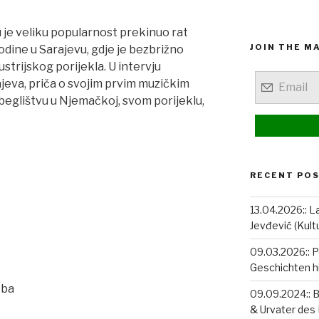
 je veliku popularnost prekinuo rat
JOIN THE MA
odine u Sarajevu, gdje je bezbrižno
strijskog porijekla. U intervju
jeva, priča o svojim prvim muzičkim
zbeglištvu u Njemačkoj, svom porijeklu,
RECENT PO
13.04.2026:: La
Jevđević (Kult
09.03.2026:: P
Geschichten hi
eba
09.09.2024:: 
& Urvater des 