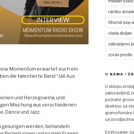
miladin sobic
rambo amad
tihomir pop 
vlada divljan
zabranjeno p
zoran predin
Show Momentum erwartet euch ein
O NAMA / Ü
ben die talentierte Band “Jall Aux
U sklopu emisi
zaboravljeni) z
osnien und Herzegowina, und
poznate groovy
rtigen Mischung aus verschiedenen
direktno sa vi
e, Dance und Jazz.
gramofonske ig
sa izvodjacima
sch gesungen werden, behandeln
Emitovanje: s
e Beziehungen und soziale Fragen.