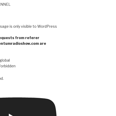
ANNEL
sage is only visible to WordPress
equests from referer
entumradioshow.com are
global
forbidden
d.