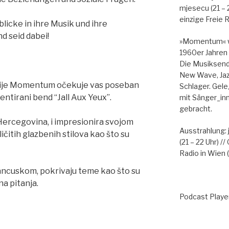
mjesecu (21 – 
einzige Freie R
licke in ihre Musik und ihre
d seid dabei!
»Momentum« wi
1960er Jahren
Die Musiksendu
New Wave, Jazz
isije Momentum očekuje vas poseban
Schlager. Gele
entirani bend “Jall Aux Yeux”.
mit Sänger_in
gebracht.
 Hercegovina, i impresionira svojom
Ausstrahlung:
čitih glazbenih stilova kao što su
(21 – 22 Uhr) 
Radio in Wien (
francuskom, pokrivaju teme kao što su
na pitanja.
Podcast Playe