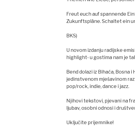
Freut euch auf spannende Einb
Zukunftspläne. Schaltet ein un
BKS)
U novom izdanju radijske em
highlight- u gostima nam je tal
Bend dolazi iz Bihaća, Bosna i
jedinstvenom mješavinom razli
pop/rock, indie, dance i jazz.
Njihovi tekstovi, pjevani na 
ljubav, osobni odnosi i društve
Uključite prijemnike!