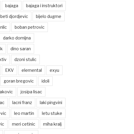
bajaga
bajaga i instruktori
beti djordjevic
bijelo dugme
nlic
boban petrovic
darko domijna
ek
dino saran
ktiv
dzoni stulic
EKV
elemental
exyu
goran bregovic
idoli
jakovic
josipa lisac
vac
lacni franz
laki pingvini
vic
leo martin
letu stuke
ic
meri cetinic
miha kralj