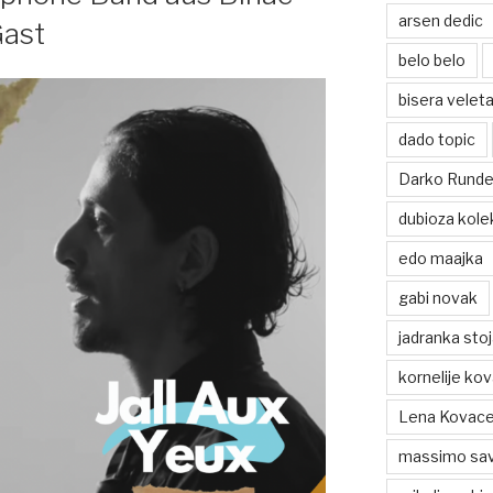
arsen dedic
Gast
belo belo
bisera veleta
dado topic
Darko Rund
dubioza kole
edo maajka
gabi novak
jadranka sto
kornelije ko
Lena Kovace
massimo sav