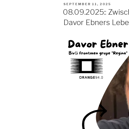
POSTED
SEPTEMBER 11, 2025
ON
08.09.2025:: Zwisc
Davor Ebners Leben