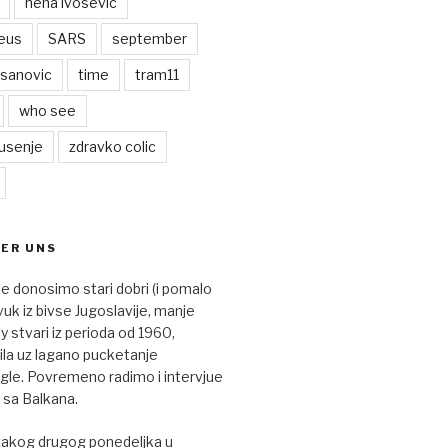
nena ivosevic
eus
SARS
september
asanovic
time
tram11
who see
usenje
zdravko colic
BER UNS
je donosimo stari dobri (i pomalo
vuk iz bivse Jugoslavije, manje
 stvari iz perioda od 1960,
nila uz lagano pucketanje
le. Povremeno radimo i intervjue
 sa Balkana.
vakog drugog ponedeljka u