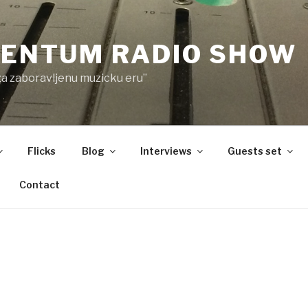
ENTUM RADIO SHOW
za zaboravljenu muzicku eru”
Flicks
Blog
Interviews
Guests set
Contact