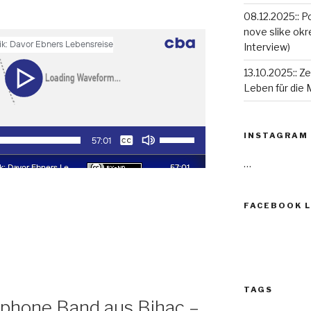
08.12.2025:: P
nove slike okr
Interview)
13.10.2025:: Ze
Leben für die 
INSTAGRAM
…
FACEBOOK L
TAGS
ophone Band aus Bihac –