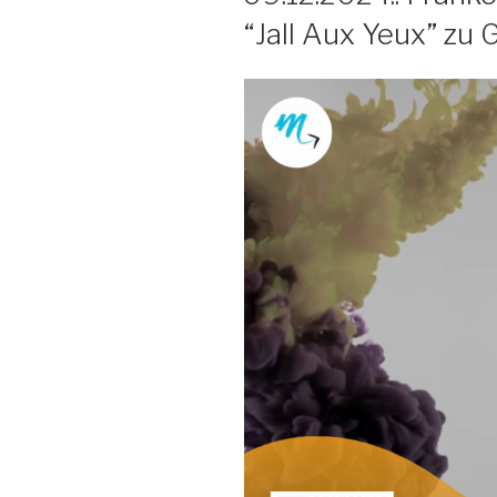
o
“Jall Aux Yeux” zu 
o
k