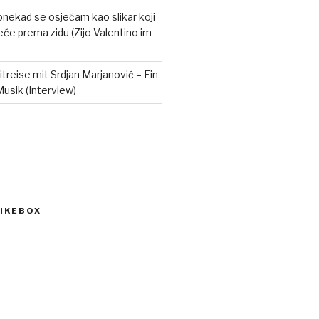
onekad se osjećam kao slikar koji
eće prema zidu (Zijo Valentino im
itreise mit Srdjan Marjanović – Ein
Musik (Interview)
IKEBOX