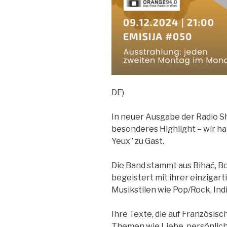
DE)
In neuer Ausgabe der Radio 
besonderes Highlight – wir ha
Yeux” zu Gast.
Die Band stammt aus Bihać, B
begeistert mit ihrer einziga
Musikstilen wie Pop/Rock, Indi
Ihre Texte, die auf Französi
Themen wie Liebe, persönlich