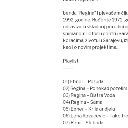
benda “Regina” i pjevačem čiju
1992. godine. Rođen je 1972. g
odrastao u skladnoj porodici au
snimanom ljetos u centru Sara
koracima, životu u Sarajevu, i
kao i o novim projektima…
Playlist:
——–
01) Ebner – Pozuda
02) Regina – Ponekad pozelim
03) Regina – Bistra Voda
04) Regina – Sama
05) Ebner – Krila andjela
06) Lena Kovacevic – Tako tr
07) Remi – Sloboda