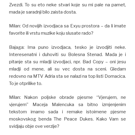
Zvezdi. To su eto neke stvari koje su mi pale na pamet,
mada je saradnji bilo zaista dosta.
Milan: Od novijih izvodjaca sa Exyu prostora – da li imate
favorite ili vrstu muzike koju slusate rado?
Bajaga: Ima puno izvodjaca, tesko je izvodjiti neke.
Interesenatni i duhoviti su Bolesna Stenad. Mada je i
pitanje sta su mladji izvodjaci, npr. Bad Copy – oni jesu
mladji od mene, ali su vec dosta na sceni. Gledam
redovno na MTV Adria sta se nalazi na top listi Domacica.
To je otprilike to.
Milan: Nakon poljske obrade pjesme “Vjerujem, ne
vjerujem” Maceja Malencuka sa bitno izmjenjenim
tekstom imamo sada i remake istoimene pjesme
moskovskog benda The Peace Dukes. Kako Vam se
svidjaju obje ove verzije?