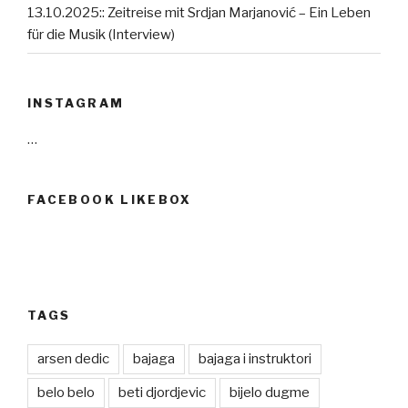
13.10.2025:: Zeitreise mit Srdjan Marjanović – Ein Leben
für die Musik (Interview)
INSTAGRAM
…
FACEBOOK LIKEBOX
TAGS
arsen dedic
bajaga
bajaga i instruktori
belo belo
beti djordjevic
bijelo dugme