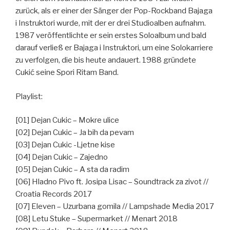
zurück, als er einer der Sänger der Pop-Rockband Bajaga
i Instruktori wurde, mit der er drei Studioalben aufnahm.
1987 veröffentlichte er sein erstes Soloalbum und bald
darauf verließ er Bajaga i Instruktori, um eine Solokarriere
zu verfolgen, die bis heute andauert. 1988 gründete
Cukić seine Spori Ritam Band.
Playlist:
[01] Dejan Cukic – Mokre ulice
[02] Dejan Cukic – Ja bih da pevam
[03] Dejan Cukic -Ljetne kise
[04] Dejan Cukic – Zajedno
[05] Dejan Cukic – A sta da radim
[06] Hladno Pivo ft. Josipa Lisac – Soundtrack za zivot //
Croatia Records 2017
[07] Eleven – Uzurbana gomila // Lampshade Media 2017
[08] Letu Stuke – Supermarket // Menart 2018