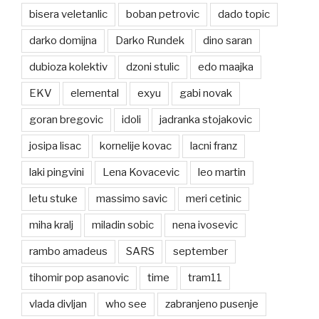
bisera veletanlic
boban petrovic
dado topic
darko domijna
Darko Rundek
dino saran
dubioza kolektiv
dzoni stulic
edo maajka
EKV
elemental
exyu
gabi novak
goran bregovic
idoli
jadranka stojakovic
josipa lisac
kornelije kovac
lacni franz
laki pingvini
Lena Kovacevic
leo martin
letu stuke
massimo savic
meri cetinic
miha kralj
miladin sobic
nena ivosevic
rambo amadeus
SARS
september
tihomir pop asanovic
time
tram11
vlada divljan
who see
zabranjeno pusenje