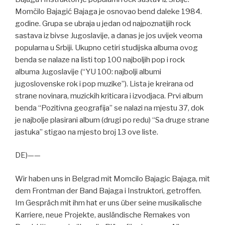
Momčilo Bajagić Bajaga je osnovao bend daleke 1984.
godine. Grupa se ubraja u jedan od najpoznatijih rock
sastava iz bivse Jugoslavije, a danas je jos uvijek veoma
popularna u Srbiji. Ukupno cetiri studijska albuma ovog
benda se nalaze na listi top 100 najboljih pop i rock
albuma Jugoslavije (“YU 100: najbolji albumi
jugoslovenske rok i pop muzike”). Lista je kreirana od
strane novinara, muzickih kriticara i izvodjaca. Prvi album
benda “Pozitivna geografija” se nalazi na mjestu 37, dok
je najbolje plasirani album (drugi po redu) “Sa druge strane
jastuka” stigao na mjesto broj 13 ove liste.
DE)——
Wir haben uns in Belgrad mit Momcilo Bajagic Bajaga, mit
dem Frontman der Band Bajaga i Instruktori, getroffen.
Im Gespräch mit ihm hat er uns über seine musikalische
Karriere, neue Projekte, ausländische Remakes von