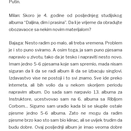
Putin.
Milan: Skoro je 4. godine od posljednjeg studijskog
albuma “Daljina, dim i prasina”. Da li je vrijeme da obradujte
obozavaoce sa nekim novim materijalom?
Bajaga: Nesto radim po malo, ali treba vremena. Problem
je i sto puno sviramo. A osim toga, ja sam puno pjesama
napravio u zivotu, tako da je tesko i napraviti nesto novo.
Imam jedno 5-6 pjesama koje sam spremio, mada nisam
siguran da li da se radi album ili da se izbacuju singlovi.
Izdavastvo vise ne postoji i to svi znamo. Sve ide preko
interneta, ali bih volio da u nekom skorijem periodu
napravim album. Do sada sam narpavio 13. albuma za
Instruktore, ucestvovao sam na 6. albuma sa Ribljom
Corbom… Sigurno sam uradio kada bi se skupile ostale
pjesme jedno 5-6 albuma. Zato ne mogu da radim
pjesme brzo kao sto sam bio klinac, ali se uvijek trudim da
budu dobre. Ovaj posljednji album je imao veoma dobre