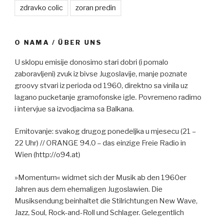
zdravko colic
zoran predin
O NAMA / ÜBER UNS
U sklopu emisije donosimo stari dobri (i pomalo
zaboravljeni) zvuk iz bivse Jugoslavije, manje poznate
groovy stvari iz perioda od 1960, direktno sa vinila uz
lagano pucketanje gramofonske igle. Povremeno radimo
i intervjue sa izvodjacima sa Balkana.
Emitovanje: svakog drugog ponedeljka u mjesecu (21 –
22 Uhr) // ORANGE 94.0 – das einzige Freie Radio in
Wien (http://o94.at)
»Momentum« widmet sich der Musik ab den 1960er
Jahren aus dem ehemaligen Jugoslawien. Die
Musiksendung beinhaltet die Stilrichtungen New Wave,
Jazz, Soul, Rock-and-Roll und Schlager. Gelegentlich