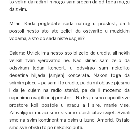
to volim da radim i mnogo sam srecan da od toga mogu
da zivim.
Milan: Kada pogledate sada natrag u proslost, da li
postoji nesto sto ste zeljeli da ostvarite u muzickim
vodama, a sto do sada niste uspjeli?
Bajaga: Uvijek ima nesto sto bi zelio da uradis, ali nekih
velikih tvari vjerovatno ne. Kao klinac sam zelio da
odsviram jedan koncert, a odsvirao sam nekoliko
desetina hilljada [smjeh] koncerata. Nakon toga da
snimim plocu – pa sam i to uradio, pa da mi objave pjesmu
i da je cujem na radio stanici, pa da li mozemo da
napunimo ovaj ili onaj prostor… Na kraju smo napunili sve
prostore koji postoje u gradu a i sire, manje vise.
Zahvaljujuci muzici smo stvarno obisli citav svijet. Svirali
smo na svim kontinentima osim u juznoj Americi. Ostalo
smo sve obisli i to po nekoliko puta.