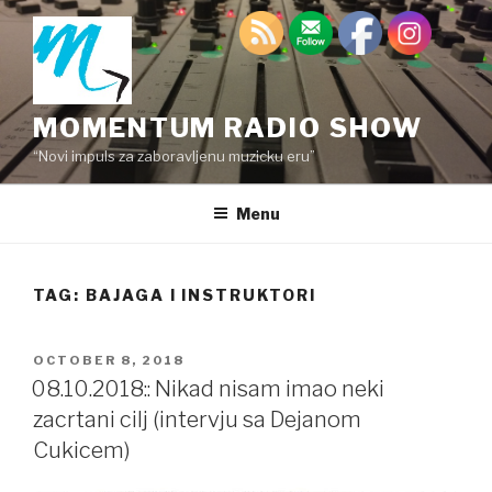
Skip
to
content
MOMENTUM RADIO SHOW
“Novi impuls za zaboravljenu muzicku eru”
Menu
TAG:
BAJAGA I INSTRUKTORI
POSTED
OCTOBER 8, 2018
ON
08.10.2018:: Nikad nisam imao neki
zacrtani cilj (intervju sa Dejanom
Cukicem)