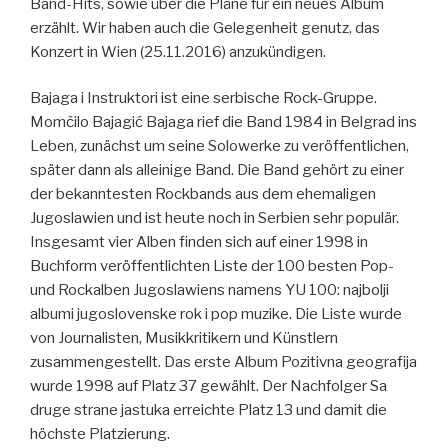
Band-Hits, sowie über die Pläne für ein neues Album
erzählt. Wir haben auch die Gelegenheit genutz, das
Konzert in Wien (25.11.2016) anzukündigen.
Bajaga i Instruktori ist eine serbische Rock-Gruppe.
Momčilo Bajagić Bajaga rief die Band 1984 in Belgrad ins
Leben, zunächst um seine Solowerke zu veröffentlichen,
später dann als alleinige Band. Die Band gehört zu einer
der bekanntesten Rockbands aus dem ehemaligen
Jugoslawien und ist heute noch in Serbien sehr populär.
Insgesamt vier Alben finden sich auf einer 1998 in
Buchform veröffentlichten Liste der 100 besten Pop-
und Rockalben Jugoslawiens namens YU 100: najbolji
albumi jugoslovenske rok i pop muzike. Die Liste wurde
von Journalisten, Musikkritikern und Künstlern
zusammengestellt. Das erste Album Pozitivna geografija
wurde 1998 auf Platz 37 gewählt. Der Nachfolger Sa
druge strane jastuka erreichte Platz 13 und damit die
höchste Platzierung.