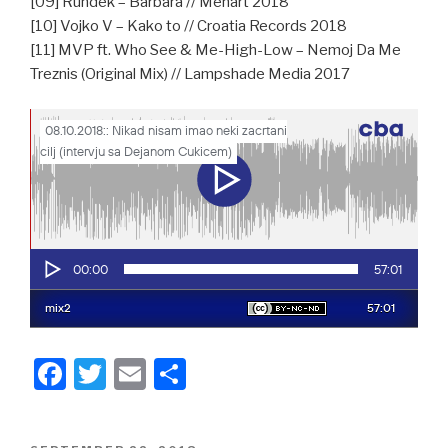
[09] Rundek – Barbara // Menart 2018
[10] Vojko V – Kako to // Croatia Records 2018
[11] MVP ft. Who See & Me-High-Low – Nemoj Da Me
Treznis (Original Mix) // Lampshade Media 2017
F
T
E
S
a
wi
m
h
c
tt
ail
ar