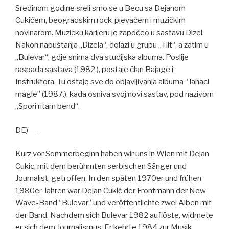
Sredinom godine sreli smo se u Becu sa Dejanom
Cukićem, beogradskim rock-pjevačem i muzičkim
novinarom. Muzicku karijeru je započeo u sastavu Dizel.
Nakon napuštanja „Dizela“, dolazi u grupu „Tilt“, a zatim u
„Bulevar“, gdje snima dva studijska albuma. Poslije
raspada sastava (1982.), postaje član Bajage i
Instruktora. Tu ostaje sve do objavljivanja albuma “Jahaci
magle” (1987.), kada osniva svoj novi sastav, pod nazivom
„Spori ritam bend“.
DE)—–
Kurz vor Sommerbeginn haben wir uns in Wien mit Dejan
Cukic, mit dem berühmten serbischen Sänger und
Journalist, getroffen. In den späten 1970er und frühen
1980er Jahren war Dejan Cukić der Frontmann der New
Wave-Band “Bulevar” und veröffentlichte zwei Alben mit
der Band. Nachdem sich Bulevar 1982 auflöste, widmete
er sich dem Journalismus. Er kehrte 1984 zur Musik