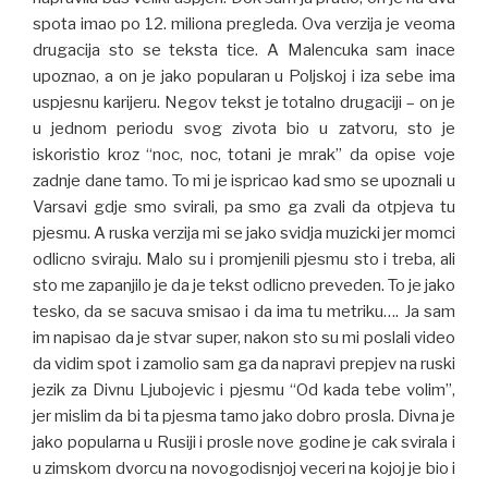
spota imao po 12. miliona pregleda. Ova verzija je veoma
drugacija sto se teksta tice. A Malencuka sam inace
upoznao, a on je jako popularan u Poljskoj i iza sebe ima
uspjesnu karijeru. Negov tekst je totalno drugaciji – on je
u jednom periodu svog zivota bio u zatvoru, sto je
iskoristio kroz “noc, noc, totani je mrak” da opise voje
zadnje dane tamo. To mi je ispricao kad smo se upoznali u
Varsavi gdje smo svirali, pa smo ga zvali da otpjeva tu
pjesmu. A ruska verzija mi se jako svidja muzicki jer momci
odlicno sviraju. Malo su i promjenili pjesmu sto i treba, ali
sto me zapanjilo je da je tekst odlicno preveden. To je jako
tesko, da se sacuva smisao i da ima tu metriku…. Ja sam
im napisao da je stvar super, nakon sto su mi poslali video
da vidim spot i zamolio sam ga da napravi prepjev na ruski
jezik za Divnu Ljubojevic i pjesmu “Od kada tebe volim”,
jer mislim da bi ta pjesma tamo jako dobro prosla. Divna je
jako popularna u Rusiji i prosle nove godine je cak svirala i
u zimskom dvorcu na novogodisnjoj veceri na kojoj je bio i