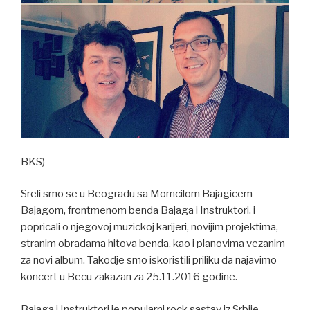
BKS)——
Sreli smo se u Beogradu sa Momcilom Bajagicem
Bajagom, frontmenom benda Bajaga i Instruktori, i
popricali o njegovoj muzickoj karijeri, novijim projektima,
stranim obradama hitova benda, kao i planovima vezanim
za novi album. Takodje smo iskoristili priliku da najavimo
koncert u Becu zakazan za 25.11.2016 godine.
Bajaga i Instruktori je popularni rock sastav iz Srbije.