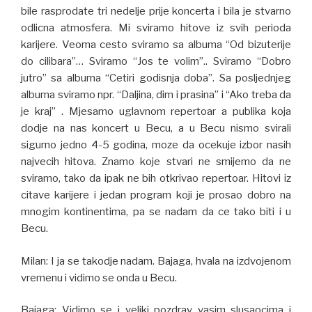
bile rasprodate tri nedelje prije koncerta i bila je stvarno
odlicna atmosfera. Mi sviramo hitove iz svih perioda
karijere. Veoma cesto sviramo sa albuma “Od bizuterije
do cilibara”… Sviramo “Jos te volim”.. Sviramo “Dobro
jutro” sa albuma “Cetiri godisnja doba”. Sa posljednjeg
albuma sviramo npr. “Daljina, dim i prasina” i “Ako treba da
je kraj” . Mjesamo uglavnom repertoar a publika koja
dodje na nas koncert u Becu, a u Becu nismo svirali
sigurno jedno 4-5 godina, moze da ocekuje izbor nasih
najvecih hitova. Znamo koje stvari ne smijemo da ne
sviramo, tako da ipak ne bih otkrivao repertoar. Hitovi iz
citave karijere i jedan program koji je prosao dobro na
mnogim kontinentima, pa se nadam da ce tako biti i u
Becu.
Milan: I ja se takodje nadam. Bajaga, hvala na izdvojenom
vremenu i vidimo se onda u Becu.
Bajaga: Vidimo se i veliki pozdrav vasim slusaocima i