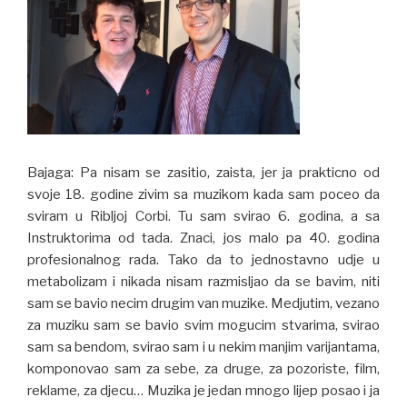
Bajaga: Pa nisam se zasitio, zaista, jer ja prakticno od
svoje 18. godine zivim sa muzikom kada sam poceo da
sviram u Ribljoj Corbi. Tu sam svirao 6. godina, a sa
Instruktorima od tada. Znaci, jos malo pa 40. godina
profesionalnog rada. Tako da to jednostavno udje u
metabolizam i nikada nisam razmisljao da se bavim, niti
sam se bavio necim drugim van muzike. Medjutim, vezano
za muziku sam se bavio svim mogucim stvarima, svirao
sam sa bendom, svirao sam i u nekim manjim varijantama,
komponovao sam za sebe, za druge, za pozoriste, film,
reklame, za djecu… Muzika je jedan mnogo lijep posao i ja