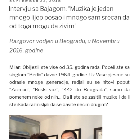
POSTED
SEPTEMBER 22, 2018
e
er
e
ON
Intervju sa Bajagom: “Muzika je jedan
b
mnogo lijep posao i mnogo sam srecan da
o
od toga mogu da zivim”
o
Razgovor vodjen u Beogradu, u Novembru
k
2016. godine
Milan: Obiljezili ste vise od 35. godina rada. Poceli ste sa
singlom “Berlin” davne 1984. godine. Uz Vase pjesme su
odrasle mnoge generacije, redjali su se hitovi poput
“Zazmuri”, “Ruski voz”, “442 do Beograda”, samo da
pomenem neke od njih… Da li ste se zasitili muzike i da li
ste ikada razmisljali da se bavite necim drugim?