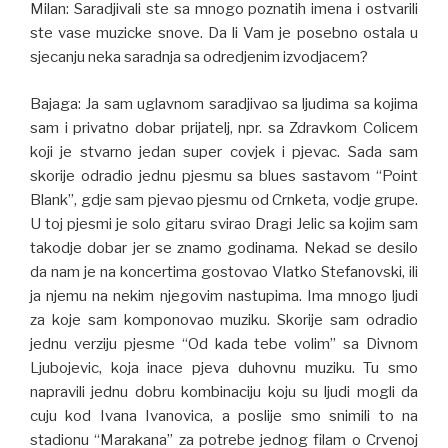
Milan: Saradjivali ste sa mnogo poznatih imena i ostvarili
ste vase muzicke snove. Da li Vam je posebno ostala u
sjecanju neka saradnja sa odredjenim izvodjacem?
Bajaga: Ja sam uglavnom saradjivao sa ljudima sa kojima
sam i privatno dobar prijatelj, npr. sa Zdravkom Colicem
koji je stvarno jedan super covjek i pjevac. Sada sam
skorije odradio jednu pjesmu sa blues sastavom “Point
Blank”, gdje sam pjevao pjesmu od Crnketa, vodje grupe.
U toj pjesmi je solo gitaru svirao Dragi Jelic sa kojim sam
takodje dobar jer se znamo godinama. Nekad se desilo
da nam je na koncertima gostovao Vlatko Stefanovski, ili
ja njemu na nekim njegovim nastupima. Ima mnogo ljudi
za koje sam komponovao muziku. Skorije sam odradio
jednu verziju pjesme “Od kada tebe volim” sa Divnom
Ljubojevic, koja inace pjeva duhovnu muziku. Tu smo
napravili jednu dobru kombinaciju koju su ljudi mogli da
cuju kod Ivana Ivanovica, a poslije smo snimili to na
stadionu “Marakana” za potrebe jednog filam o Crvenoj