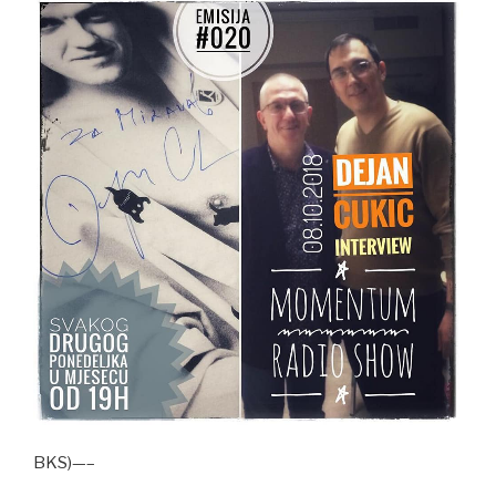
BKS)—–