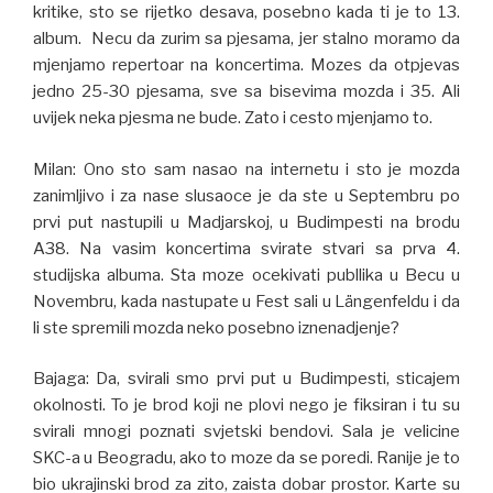
kritike, sto se rijetko desava, posebno kada ti je to 13.
album. Necu da zurim sa pjesama, jer stalno moramo da
mjenjamo repertoar na koncertima. Mozes da otpjevas
jedno 25-30 pjesama, sve sa bisevima mozda i 35. Ali
uvijek neka pjesma ne bude. Zato i cesto mjenjamo to.
Milan: Ono sto sam nasao na internetu i sto je mozda
zanimljivo i za nase slusaoce je da ste u Septembru po
prvi put nastupili u Madjarskoj, u Budimpesti na brodu
A38. Na vasim koncertima svirate stvari sa prva 4.
studijska albuma. Sta moze ocekivati publlika u Becu u
Novembru, kada nastupate u Fest sali u Längenfeldu i da
li ste spremili mozda neko posebno iznenadjenje?
Bajaga: Da, svirali smo prvi put u Budimpesti, sticajem
okolnosti. To je brod koji ne plovi nego je fiksiran i tu su
svirali mnogi poznati svjetski bendovi. Sala je velicine
SKC-a u Beogradu, ako to moze da se poredi. Ranije je to
bio ukrajinski brod za zito, zaista dobar prostor. Karte su