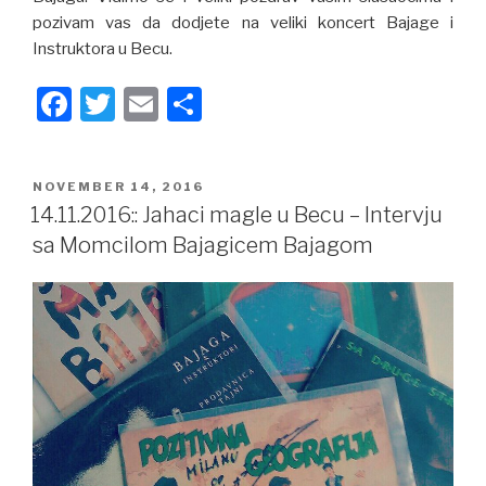
pozivam vas da dodjete na veliki koncert Bajage i
Instruktora u Becu.
F
T
E
S
a
wi
m
h
c
tt
ail
ar
POSTED
NOVEMBER 14, 2016
e
er
e
ON
14.11.2016:: Jahaci magle u Becu – Intervju
b
sa Momcilom Bajagicem Bajagom
o
o
k