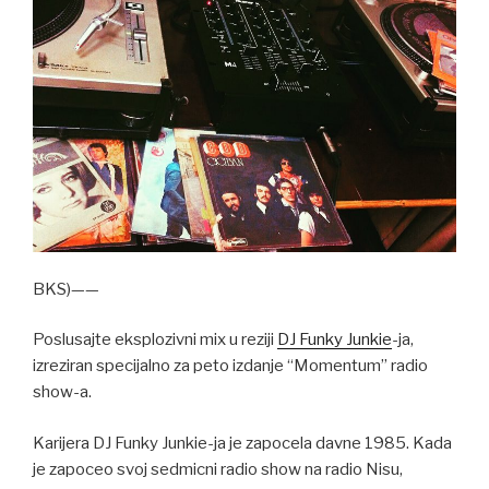
BKS)——
Poslusajte eksplozivni mix u reziji
DJ Funky Junkie
-ja,
izreziran specijalno za peto izdanje “Momentum” radio
show-a.
Karijera DJ Funky Junkie-ja je zapocela davne 1985. Kada
je zapoceo svoj sedmicni radio show na radio Nisu,