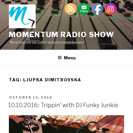
Skip
to
content
MOMENTUM RADIO SHOW
“Novi impuls za zaboravljenu muzicku eru”
Menu
TAG:
LJUPKA DIMITROVSKA
POSTED
OCTOBER 13, 2016
ON
10.10.2016:: Trippin’ with DJ Funky Junkie