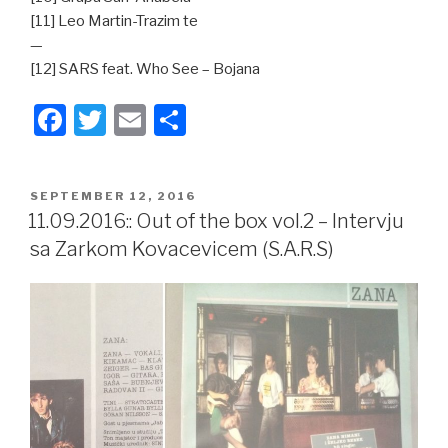
[11] Leo Martin-Trazim te
—
[12] SARS feat. Who See – Bojana
F
T
E
S
a
wi
m
h
c
tt
ail
ar
POSTED
SEPTEMBER 12, 2016
e
er
e
ON
11.09.2016:: Out of the box vol.2 – Intervju
b
sa Zarkom Kovacevicem (S.A.R.S)
o
o
k