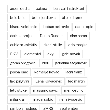
arsen dedic
bajaga
bajaga i instruktori
belo belo
beti djordjevic
bijelo dugme
bisera veletanlic
boban petrovic
dado topic
darko domijna
Darko Rundek
dino saran
dubioza kolektiv
dzoni stulic
edo maajka
EKV
elemental
exyu
gabi novak
goran bregovic
idoli
jadranka stojakovic
josipa lisac
kornelije kovac
lacni franz
laki pingvini
Lena Kovacevic
leo martin
letu stuke
massimo savic
meri cetinic
miha kralj
miladin sobic
nena ivosevic
rambo amadeus
SARS
september