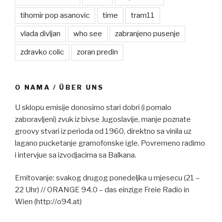
tihomir pop asanovic
time
tram11
vlada divljan
who see
zabranjeno pusenje
zdravko colic
zoran predin
O NAMA / ÜBER UNS
U sklopu emisije donosimo stari dobri (i pomalo
zaboravljeni) zvuk iz bivse Jugoslavije, manje poznate
groovy stvari iz perioda od 1960, direktno sa vinila uz
lagano pucketanje gramofonske igle. Povremeno radimo
i intervjue sa izvodjacima sa Balkana.
Emitovanje: svakog drugog ponedeljka u mjesecu (21 –
22 Uhr) // ORANGE 94.0 – das einzige Freie Radio in
Wien (http://o94.at)