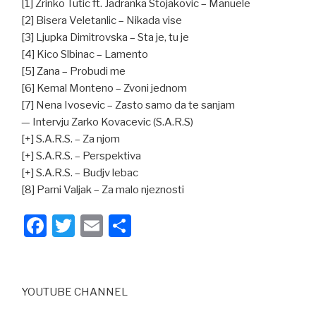
[1] Zrinko Tutic ft. Jadranka Stojakovic – Manuele
[2] Bisera Veletanlic – Nikada vise
[3] Ljupka Dimitrovska – Sta je, tu je
[4] Kico Slbinac – Lamento
[5] Zana – Probudi me
[6] Kemal Monteno – Zvoni jednom
[7] Nena Ivosevic – Zasto samo da te sanjam
— Intervju Zarko Kovacevic (S.A.R.S)
[+] S.A.R.S. – Za njom
[+] S.A.R.S. – Perspektiva
[+] S.A.R.S. – Budjv lebac
[8] Parni Valjak – Za malo njeznosti
F
T
E
S
a
wi
m
h
c
tt
ail
ar
e
er
e
YOUTUBE CHANNEL
b