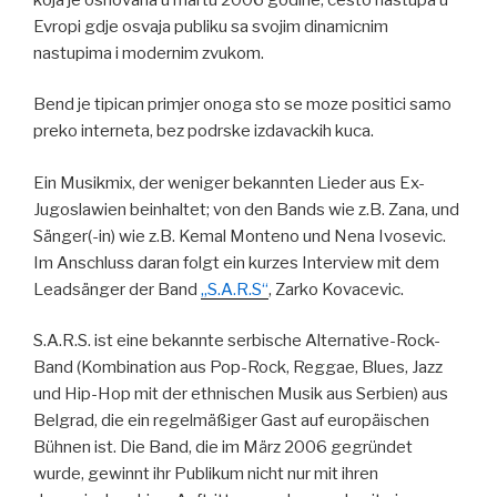
Evropi gdje osvaja publiku sa svojim dinamicnim
nastupima i modernim zvukom.
Bend je tipican primjer onoga sto se moze positici samo
preko interneta, bez podrske izdavackih kuca.
Ein Musikmix, der weniger bekannten Lieder aus Ex-
Jugoslawien beinhaltet; von den Bands wie z.B. Zana, und
Sänger(-in) wie z.B. Kemal Monteno und Nena Ivosevic.
Im Anschluss daran folgt ein kurzes Interview mit dem
Leadsänger der Band
„S.A.R.S“
, Zarko Kovacevic.
S.A.R.S. ist eine bekannte serbische Alternative-Rock-
Band (Kombination aus Pop-Rock, Reggae, Blues, Jazz
und Hip-Hop mit der ethnischen Musik aus Serbien) aus
Belgrad, die ein regelmäßiger Gast auf europäischen
Bühnen ist. Die Band, die im März 2006 gegründet
wurde, gewinnt ihr Publikum nicht nur mit ihren