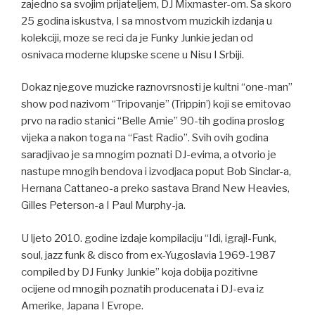
zajedno sa svojim prijateljem, DJ Mixmaster-om. Sa skoro
25 godina iskustva, I sa mnostvom muzickih izdanja u
kolekciji, moze se reci da je Funky Junkie jedan od
osnivaca moderne klupske scene u Nisu I Srbiji.
Dokaz njegove muzicke raznovrsnosti je kultni “one-man”
show pod nazivom “Tripovanje” (Trippin’) koji se emitovao
prvo na radio stanici “Belle Amie” 90-tih godina proslog
vijeka a nakon toga na “Fast Radio”. Svih ovih godina
saradjivao je sa mnogim poznati DJ-evima, a otvorio je
nastupe mnogih bendova i izvodjaca poput Bob Sinclar-a,
Hernana Cattaneo-a preko sastava Brand New Heavies,
Gilles Peterson-a I Paul Murphy-ja.
U ljeto 2010. godine izdaje kompilaciju “Idi, igraj!-Funk,
soul, jazz funk & disco from ex-Yugoslavia 1969-1987
compiled by DJ Funky Junkie” koja dobija pozitivne
ocijene od mnogih poznatih producenata i DJ-eva iz
Amerike, Japana I Evrope.