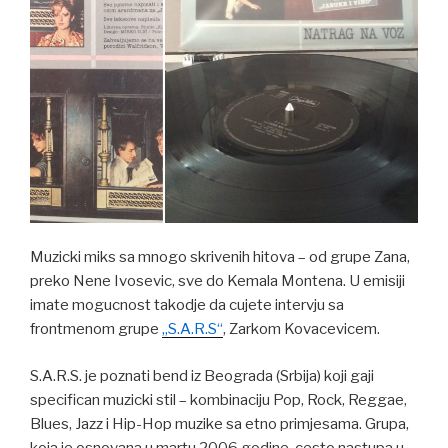
Muzicki miks sa mnogo skrivenih hitova – od grupe Zana,
preko Nene Ivosevic, sve do Kemala Montena. U emisiji
imate mogucnost takodje da cujete intervju sa
frontmenom grupe
„S.A.R.S“
, Zarkom Kovacevicem.
S.A.R.S. je poznati bend iz Beograda (Srbija) koji gaji
specifican muzicki stil – kombinaciju Pop, Rock, Reggae,
Blues, Jazz i Hip-Hop muzike sa etno primjesama. Grupa,
koja je osnovana u martu 2006 godine, cesto nastupa u