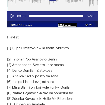
Playlist:
[1] Ljupa Dimitrovka – Ja znam i vidim to
—
[2] Tihomir Pop Asanovic-Berlin I
[3] Ambasadori-Sve sto kaze mama
[4] Darko Domijan-Zlatokosa
[5] Anelidi-Kad bi postojala zena
[6] Josipa Lisac-Lezaj od suza
[7] Misa Blam i oni koji vole Funky-Gorila
[8] Zlatko Pejakovic-Kako da pomerim zid
[9] Zdenka Kovacicek-Hello Mr. Elton John
[10] Grupa San-Anabela