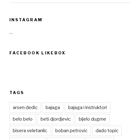
INSTAGRAM
…
FACEBOOK LIKEBOX
TAGS
arsen dedic
bajaga
bajaga i instruktori
belo belo
beti djordjevic
bijelo dugme
bisera veletanlic
boban petrovic
dado topic