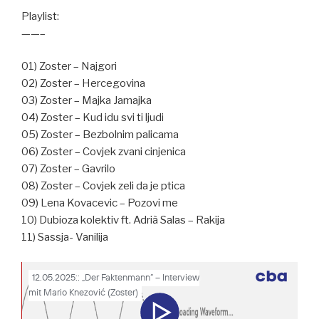
Playlist:
——–
01) Zoster – Najgori
02) Zoster – Hercegovina
03) Zoster – Majka Jamajka
04) Zoster – Kud idu svi ti ljudi
05) Zoster – Bezbolnim palicama
06) Zoster – Covjek zvani cinjenica
07) Zoster – Gavrilo
08) Zoster – Covjek zeli da je ptica
09) Lena Kovacevic – Pozovi me
10) Dubioza kolektiv ft. Adrià Salas – Rakija
11) Sassja- Vanilija