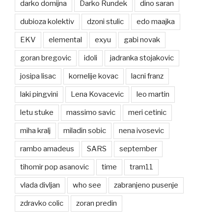
darko domijna
Darko Rundek
dino saran
dubioza kolektiv
dzoni stulic
edo maajka
EKV
elemental
exyu
gabi novak
goran bregovic
idoli
jadranka stojakovic
josipa lisac
kornelije kovac
lacni franz
laki pingvini
Lena Kovacevic
leo martin
letu stuke
massimo savic
meri cetinic
miha kralj
miladin sobic
nena ivosevic
rambo amadeus
SARS
september
tihomir pop asanovic
time
tram11
vlada divljan
who see
zabranjeno pusenje
zdravko colic
zoran predin