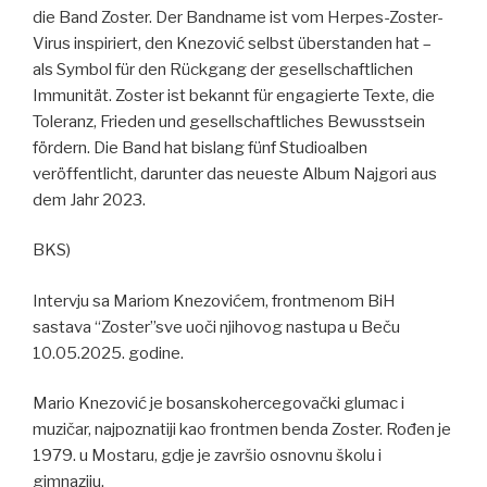
die Band Zoster. Der Bandname ist vom Herpes-Zoster-
Virus inspiriert, den Knezović selbst überstanden hat –
als Symbol für den Rückgang der gesellschaftlichen
Immunität. Zoster ist bekannt für engagierte Texte, die
Toleranz, Frieden und gesellschaftliches Bewusstsein
fördern. Die Band hat bislang fünf Studioalben
veröffentlicht, darunter das neueste Album Najgori aus
dem Jahr 2023.
BKS)
Intervju sa Mariom Knezovićem, frontmenom BiH
sastava “Zoster”sve uoči njihovog nastupa u Beču
10.05.2025. godine.
Mario Knezović je bosanskohercegovački glumac i
muzičar, najpoznatiji kao frontmen benda Zoster. Rođen je
1979. u Mostaru, gdje je završio osnovnu školu i
gimnaziju.