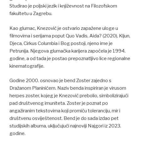
Studirao je poljski jezik i književnost na Filozofskom
fakultetu u Zagrebu.
Kao glumac, Knezović je ostvario zapažene uloge u
filmovima i serijama poput Quo Vadis, Aida? (2020), Kljun,
Djeca, Cirkus Columbia i Bog postoji, njeno ime je
Petrunija. Njegova glumačka karijera započela je 1994.
godine, a od tada je postao prepoznatljivo lice regionalne
kinematografije.
Godine 2000. osnovao je bend Zoster zajedno s
Dražanom Planinićem. Naziv benda inspiriran je virusom
herpes zoster, kojeg je Knezović prebolio, simbolizirajući
pad društvenog imuniteta. Zoster je poznat po
angažiranim tekstovima koji promiču toleranciju, mir i
društvenu osviještenost. Bend je do sada izdao pet
studijskih albuma, uključujući najnoviji Najgori iz 2023.
godine.