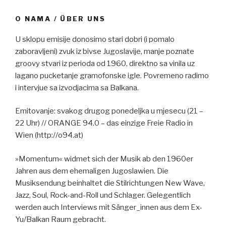
O NAMA / ÜBER UNS
U sklopu emisije donosimo stari dobri (i pomalo
zaboravljeni) zvuk iz bivse Jugoslavije, manje poznate
groovy stvari iz perioda od 1960, direktno sa vinila uz
lagano pucketanje gramofonske igle. Povremeno radimo
i intervjue sa izvodjacima sa Balkana.
Emitovanje: svakog drugog ponedeljka u mjesecu (21 –
22 Uhr) // ORANGE 94.0 – das einzige Freie Radio in
Wien (http://o94.at)
»Momentum« widmet sich der Musik ab den 1960er
Jahren aus dem ehemaligen Jugoslawien. Die
Musiksendung beinhaltet die Stilrichtungen New Wave,
Jazz, Soul, Rock-and-Roll und Schlager. Gelegentlich
werden auch Interviews mit Sänger_innen aus dem Ex-
Yu/Balkan Raum gebracht.