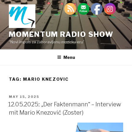
Skip
to
content
MOMENTUM RADIO SHOW
“Novi impuls za zaboravljenu muzicku eru”
Menu
TAG:
MARIO KNEZOVIC
POSTED
MAY 15, 2025
ON
12.05.2025:: „Der Faktenmann“ – Interview
mit Mario Knezović (Zoster)