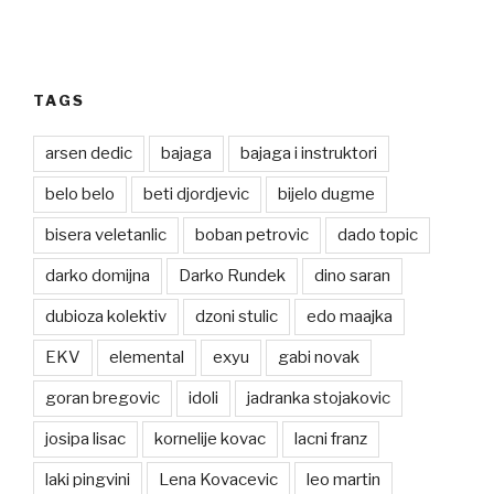
TAGS
arsen dedic
bajaga
bajaga i instruktori
belo belo
beti djordjevic
bijelo dugme
bisera veletanlic
boban petrovic
dado topic
darko domijna
Darko Rundek
dino saran
dubioza kolektiv
dzoni stulic
edo maajka
EKV
elemental
exyu
gabi novak
goran bregovic
idoli
jadranka stojakovic
josipa lisac
kornelije kovac
lacni franz
laki pingvini
Lena Kovacevic
leo martin