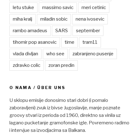
letu stuke
massimo savic
meri cetinic
miha kralj
miladin sobic
nena ivosevic
rambo amadeus
SARS
september
tihomir pop asanovic
time
tram11
vlada divljan
who see
zabranjeno pusenje
zdravko colic
zoran predin
O NAMA / ÜBER UNS
U sklopu emisije donosimo stari dobri (i pomalo
zaboravljeni) zvuk iz bivse Jugoslavije, manje poznate
groovy stvari iz perioda od 1960, direktno sa vinila uz
lagano pucketanje gramofonske igle. Povremeno radimo
i intervjue sa izvodjacima sa Balkana.