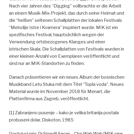
Nach vier Jahren des “Digging” vollbrachte er die Arbeit
an einem Musik-Mix-Projekt, das durch seine Heimat und
die “heißen” seltenen Schallplatten der lokalen Festivals
“Melodije Istre i Kvarnera” inspiriert wurde. MIK ist ein
spezifisches Festival, hauptsächlich wegen der
Verwendung ortsbezogenes Klanges und einer
istrischen Skala. Die Schallplatten von Festivals wurden in
einer kleinen Anzahl von Exemplaren veröffentlicht und
sind nur an MIK-Standorten zu finden.
Danach präsentieren wir ein neues Album der bosnischen
Musikband Letu Stuka mit dem Titel “Topla voda”. Neues
Material wurde im November 2018 für Menart, die
Plattenfirma aus Zagreb, veröffentlicht.
[1] Zabranjeno pusenje – kako je velika britanija postala
probuseni dolar, Diskoton, 1985
Gostujuci mix: Dr.Smedji Secer – Cha Wah Wah [MIK rare