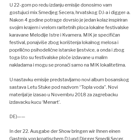
U 22-gom po redu izdanju emisije donosimo vam
gostujuci mix Smedjeg Secera, hrvatskog DJ-a i digger-a.
Nakon 4 godine potrage dovrsio je jedan kolaz inspiriran
svojim krajem i vrelom raritetnih ploca lokalne festivalske
karavane Melodije Istre i Kvarnera. MIK je specifičan
festival, ponajviše zbog korištenja lokalnog melosa i
poprilično psihodelične istarske ljestvice, a onda i zbog
toga što su festivalske ploče izdavane u malim
nakladama i mogu se pronaći samo na MIK lokalitetima.
U nastavku emisije predstavljamo novi album bosanskog
sastava Letu Stuke pod nazivom “Topla voda”. Novi
materijal je izasao u Novembru 2018 za zagrebacku
izdavacku kucu ‘Menart’.
DE)——
In der 22. Ausgabe der Show bringen wir Ihnen einen
Gastmix von kroatischem DJ und Digger Smedji Secer.