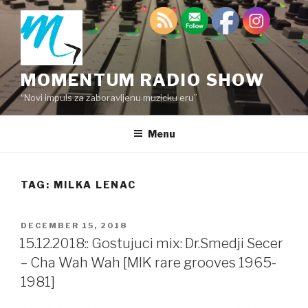
Skip
to
content
MOMENTUM RADIO SHOW
“Novi impuls za zaboravljenu muzicku eru”
Menu
TAG:
MILKA LENAC
POSTED
DECEMBER 15, 2018
ON
15.12.2018:: Gostujuci mix: Dr.Smedji Secer
– Cha Wah Wah [MIK rare grooves 1965-
1981]