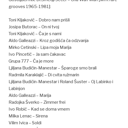
grooves 1965-1981]:
Toni Kljaković – Dobro nam prišli
Josipa Butorac – On ni tvoj
Toni Kljaković – Ča je s nami
Aldo Galleazzi – Kroz godišća ča odzvanja
Mirko Cetinski – Lipa moja Marija
Ivo Pincetić – Ja sam čakavac
Grupa 777 – Ča je more
Ljiljana Budičin-Manestar – Šparoge smo brali
Radmila Karaklajić – Di cvita ružmarin
Ljiljana Budičin-Manestar i Roland Šuster – Oj Labinko i
Labinjon
Aldo Galleazzi – Marija
Radojka Šverko – Zimmer frei
Ivo Robić – Kad se doma vrnem
Milka Lenac – Sirena
Vilim Ivica – Soldi