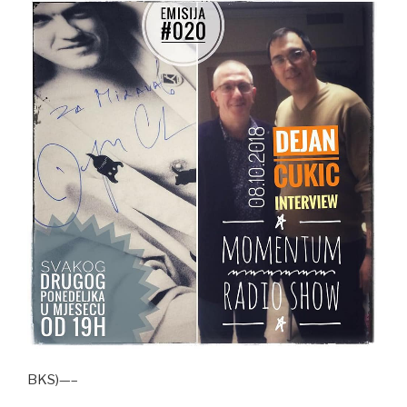
BKS)—–