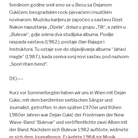
Sredinom godine sreli smo se u Becu sa Dejanom
Cukićem, beogradskim rock-pjevačem i muzičkim
novinarom. Muzicku karijeru je započeo u sastavu Dizel.
Nakon napuštanja „Dizela“, dolazi u grupu „Tilt“, a zatim u
„Bulevar“, gdje snima dva studijska albuma. Poslije
raspada sastava (1982.), postaje član Bajage i
Instruktora. Tu ostaje sve do objavljivanja albuma “Jahaci
magle” (1987.), kada osniva svoj novi sastav, pod nazivom
„Spori ritam bend“.
DE)—–
Kurz vor Sommerbeginn haben wir uns in Wien mit Dejan
Cukic, mit dem berühmten serbischen Sänger und
Journalist, getroffen. In den späten 1970er und frühen
1980er Jahren war Dejan Cukić der Frontmann der New
Wave-Band “Bulevar” und veröffentlichte zwei Alben mit
der Band. Nachdem sich Bulevar 1982 auflöste, widmete
er sich dem Journalismus. Er kehrte 1984 zur Musik