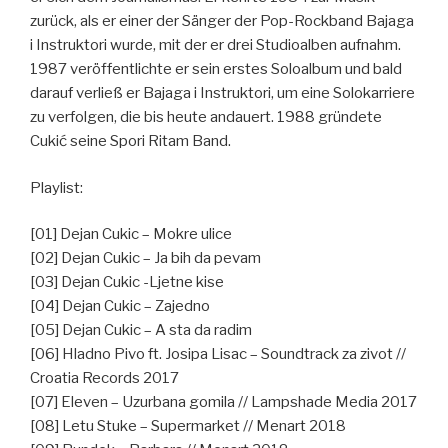
zurück, als er einer der Sänger der Pop-Rockband Bajaga
i Instruktori wurde, mit der er drei Studioalben aufnahm.
1987 veröffentlichte er sein erstes Soloalbum und bald
darauf verließ er Bajaga i Instruktori, um eine Solokarriere
zu verfolgen, die bis heute andauert. 1988 gründete
Cukić seine Spori Ritam Band.
Playlist:
[01] Dejan Cukic – Mokre ulice
[02] Dejan Cukic – Ja bih da pevam
[03] Dejan Cukic -Ljetne kise
[04] Dejan Cukic – Zajedno
[05] Dejan Cukic – A sta da radim
[06] Hladno Pivo ft. Josipa Lisac – Soundtrack za zivot //
Croatia Records 2017
[07] Eleven – Uzurbana gomila // Lampshade Media 2017
[08] Letu Stuke – Supermarket // Menart 2018