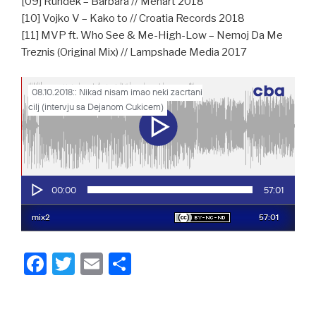
[09] Rundek – Barbara // Menart 2018
[10] Vojko V – Kako to // Croatia Records 2018
[11] MVP ft. Who See & Me-High-Low – Nemoj Da Me
Treznis (Original Mix) // Lampshade Media 2017
F
T
E
S
a
wi
m
h
c
tt
ail
ar