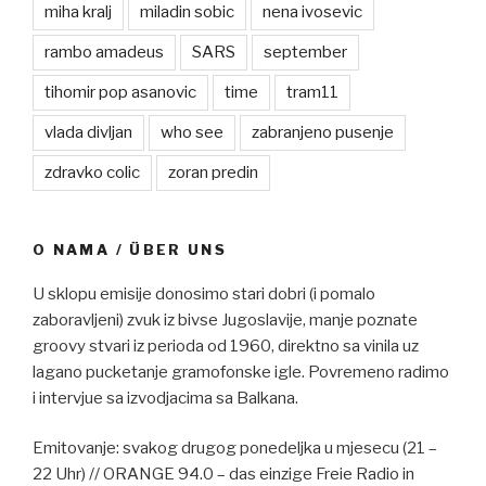
miha kralj
miladin sobic
nena ivosevic
rambo amadeus
SARS
september
tihomir pop asanovic
time
tram11
vlada divljan
who see
zabranjeno pusenje
zdravko colic
zoran predin
O NAMA / ÜBER UNS
U sklopu emisije donosimo stari dobri (i pomalo
zaboravljeni) zvuk iz bivse Jugoslavije, manje poznate
groovy stvari iz perioda od 1960, direktno sa vinila uz
lagano pucketanje gramofonske igle. Povremeno radimo
i intervjue sa izvodjacima sa Balkana.
Emitovanje: svakog drugog ponedeljka u mjesecu (21 –
22 Uhr) // ORANGE 94.0 – das einzige Freie Radio in