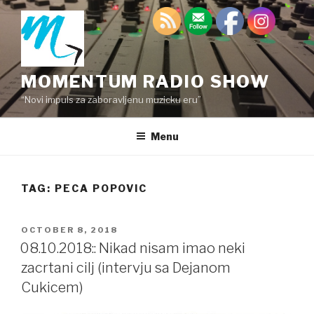
Skip
to
content
MOMENTUM RADIO SHOW
“Novi impuls za zaboravljenu muzicku eru”
Menu
TAG:
PECA POPOVIC
POSTED
OCTOBER 8, 2018
ON
08.10.2018:: Nikad nisam imao neki
zacrtani cilj (intervju sa Dejanom
Cukicem)