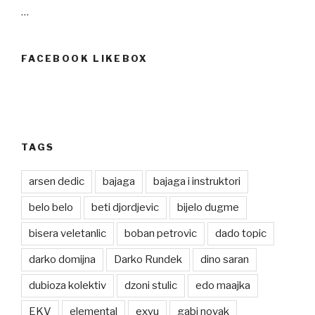
…
FACEBOOK LIKEBOX
TAGS
arsen dedic
bajaga
bajaga i instruktori
belo belo
beti djordjevic
bijelo dugme
bisera veletanlic
boban petrovic
dado topic
darko domijna
Darko Rundek
dino saran
dubioza kolektiv
dzoni stulic
edo maajka
EKV
elemental
exyu
gabi novak