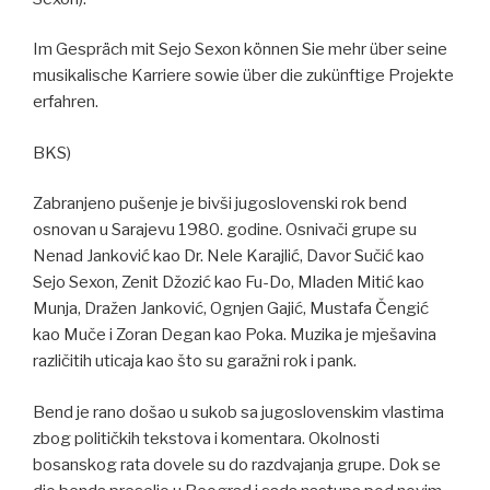
Im Gespräch mit Sejo Sexon können Sie mehr über seine
musikalische Karriere sowie über die zukünftige Projekte
erfahren.
BKS)
Zabranjeno pušenje je bivši jugoslovenski rok bend
osnovan u Sarajevu 1980. godine. Osnivači grupe su
Nenad Janković kao Dr. Nele Karajlić, Davor Sučić kao
Sejo Sexon, Zenit Džozić kao Fu-Do, Mladen Mitić kao
Munja, Dražen Janković, Ognjen Gajić, Mustafa Čengić
kao Muče i Zoran Degan kao Poka. Muzika je mješavina
različitih uticaja kao što su garažni rok i pank.
Bend je rano došao u sukob sa jugoslovenskim vlastima
zbog političkih tekstova i komentara. Okolnosti
bosanskog rata dovele su do razdvajanja grupe. Dok se