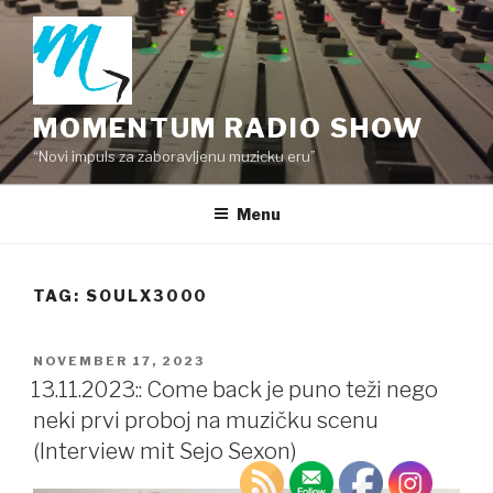
Skip
to
content
MOMENTUM RADIO SHOW
“Novi impuls za zaboravljenu muzicku eru”
Menu
TAG:
SOULX3000
POSTED
NOVEMBER 17, 2023
ON
13.11.2023:: Come back je puno teži nego
neki prvi proboj na muzičku scenu
(Interview mit Sejo Sexon)