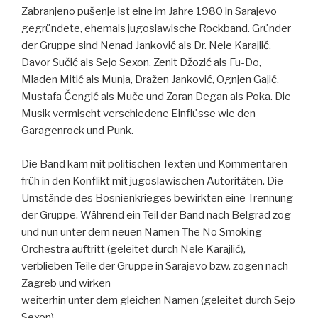
Zabranjeno pušenje ist eine im Jahre 1980 in Sarajevo
gegründete, ehemals jugoslawische Rockband. Gründer
der Gruppe sind Nenad Janković als Dr. Nele Karajlić,
Davor Sučić als Sejo Sexon, Zenit Džozić als Fu-Do,
Mladen Mitić als Munja, Dražen Janković, Ognjen Gajić,
Mustafa Čengić als Muče und Zoran Degan als Poka. Die
Musik vermischt verschiedene Einflüsse wie den
Garagenrock und Punk.
Die Band kam mit politischen Texten und Kommentaren
früh in den Konflikt mit jugoslawischen Autoritäten. Die
Umstände des Bosnienkrieges bewirkten eine Trennung
der Gruppe. Während ein Teil der Band nach Belgrad zog
und nun unter dem neuen Namen The No Smoking
Orchestra auftritt (geleitet durch Nele Karajlić),
verblieben Teile der Gruppe in Sarajevo bzw. zogen nach
Zagreb und wirken
weiterhin unter dem gleichen Namen (geleitet durch Sejo
Sexon).