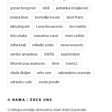
goran bregovic
idoli
jadranka stojakovic
josipa lisac
kornelije kovac
lacni franz
laki pingvini
Lena Kovacevic
leo martin
letu stuke
massimo savic
meri cetinic
miha kralj
miladin sobic
nena ivosevic
rambo amadeus
SARS
september
tihomir pop asanovic
time
tram11
vlada divljan
who see
zabranjeno pusenje
zdravko colic
zoran predin
O NAMA / ÜBER UNS
U sklopu emisije donosimo stari dobri (i pomalo