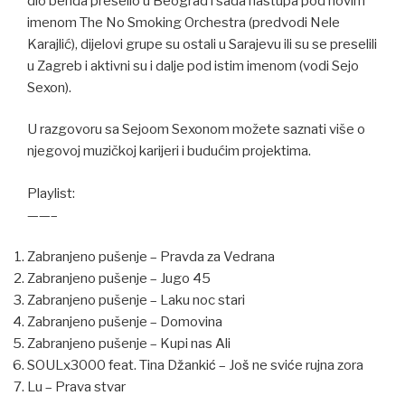
dio benda preselio u Beograd i sada nastupa pod novim
imenom The No Smoking Orchestra (predvodi Nele
Karajlić), dijelovi grupe su ostali u Sarajevu ili su se preselili
u Zagreb i aktivni su i dalje pod istim imenom (vodi Sejo
Sexon).
U razgovoru sa Sejoom Sexonom možete saznati više o
njegovoj muzičkoj karijeri i budućim projektima.
Playlist:
——–
Zabranjeno pušenje – Pravda za Vedrana
Zabranjeno pušenje – Jugo 45
Zabranjeno pušenje – Laku noc stari
Zabranjeno pušenje – Domovina
Zabranjeno pušenje – Kupi nas Ali
SOULx3000 feat. Tina Džankić – Još ne sviće rujna zora
Lu – Prava stvar