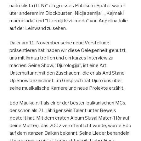
nadrealista (TLN)” ein grosses Publikum. Später war er
uter anderem im Blockbuster „Nicija zemlja“, „Kajmak i
marmelada“ und “U zemlji krvi i meda” von Angelina Jolie
auf der Leinwand zu sehen.
Da er am 11. November seine neue Vorstellung
präsentieren hat, haben wir diese Gelegenheit genutzt,
uns mit ihm zu treffen und ein kurzes Interview zu
machen. Seine Show, “Djurologija”, ist eine Art
Unterhaltung mit den Zuschauern, die er als Anti Stand
Up Show bezeichnet. Im Gespräch hat Djuro uns über
seine musikalische Karriere und neue Projekte erzählt.
Edo Maajka gilt als einer der besten balkanischen MCs,
der schon als 21-Jähriger sein Talent unter Beweis
gestellt hat. Mit dem ersten Album Slusaj Mater (Hör auf
deine Mutter), das 2002 veröffentlicht wurde, wurde Edo
auf dem ganzen Balkan bekannt. Seine Lieder behandeln
Themen wie soziale Ungerechtigkeit, Liebe, Hass,