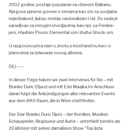
2002 godine, postaje popularan na citavom Balkanu.
Njegove pjesme govore o temama kao sto su socijalna
nejednakost, ljubav, mrznja, nacionalizam i rat. Do sada je
saradjivao sa mnogim izvodjacima, kao npr. sa Frenkie-
jem, Hladnim Pivom, Elemental-om i Kultur Shock-om.
U razgovoru prica nam o zivotu u inostranstvu kao i o
planovima za izdavanje novog albuma.
DE)——
In dieser Folge haben wir zwei Interviews für Sie – mit
Branko Duric (Djuro) und mit Edo Maajka.Im Anschluss
daran folgt die Ankündigungen aller relevanten Events
aus dem BKS Raum, die in Wien stattfinden.
Der Star Branko Duric Djuro – der Komiker, Musiker,
Schauspieler, Regisseur und Autor – unterhielt bereits als
20 jähriger mit seiner damaligen Show “Top lista