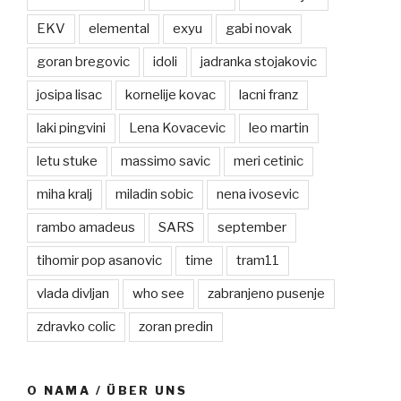
EKV
elemental
exyu
gabi novak
goran bregovic
idoli
jadranka stojakovic
josipa lisac
kornelije kovac
lacni franz
laki pingvini
Lena Kovacevic
leo martin
letu stuke
massimo savic
meri cetinic
miha kralj
miladin sobic
nena ivosevic
rambo amadeus
SARS
september
tihomir pop asanovic
time
tram11
vlada divljan
who see
zabranjeno pusenje
zdravko colic
zoran predin
O NAMA / ÜBER UNS