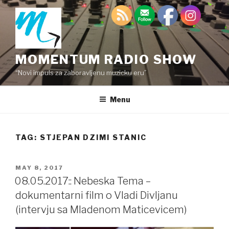
Skip
to
content
MOMENTUM RADIO SHOW
“Novi impuls za zaboravljenu muzicku eru”
Menu
TAG:
STJEPAN DZIMI STANIC
POSTED
MAY 8, 2017
ON
08.05.2017:: Nebeska Tema –
dokumentarni film o Vladi Divljanu
(intervju sa Mladenom Maticevicem)