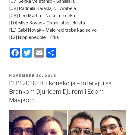
[07] Senka Veletanlic – Sanjala ja
[08] Radmila Karaklajic – Arabela
[09] Leo Martin – Neko me ceka
[10] Miso Kovac – Ostala si uvijek ista
[11] Gabi Novak – Malo reci treba kad se voli
[12] Nipplepeople – Frka
F
T
E
S
a
wi
m
h
c
tt
ail
ar
POSTED
NOVEMBER 30, 2016
e
er
e
ON
12.12.2016:: BH konekcija – Intervjui sa
b
Brankom Djuricem Djurom i Edom
o
Maajkom
o
k