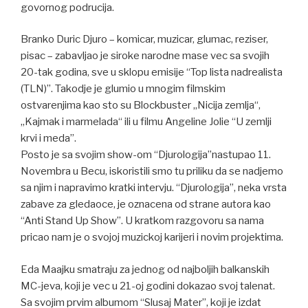
govornog podrucija.
Branko Duric Djuro – komicar, muzicar, glumac, reziser,
pisac – zabavljao je siroke narodne mase vec sa svojih
20-tak godina, sve u sklopu emisije “Top lista nadrealista
(TLN)”. Takodje je glumio u mnogim filmskim
ostvarenjima kao sto su Blockbuster „Nicija zemlja“,
„Kajmak i marmelada“ ili u filmu Angeline Jolie “U zemlji
krvi i meda”.
Posto je sa svojim show-om “Djurologija”nastupao 11.
Novembra u Becu, iskoristili smo tu priliku da se nadjemo
sa njim i napravimo kratki intervju. “Djurologija”, neka vrsta
zabave za gledaoce, je oznacena od strane autora kao
“Anti Stand Up Show”. U kratkom razgovoru sa nama
pricao nam je o svojoj muzickoj karijeri i novim projektima.
Eda Maajku smatraju za jednog od najboljih balkanskih
MC-jeva, koji je vec u 21-oj godini dokazao svoj talenat.
Sa svojim prvim albumom “Slusaj Mater”, koji je izdat