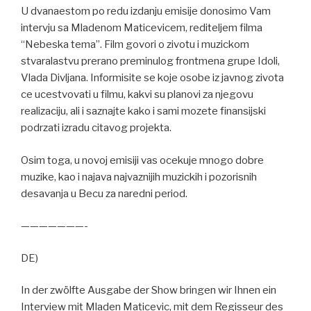
U dvanaestom po redu izdanju emisije donosimo Vam
intervju sa Mladenom Maticevicem, rediteljem filma
“Nebeska tema”. Film govori o zivotu i muzickom
stvaralastvu prerano preminulog frontmena grupe Idoli,
Vlada Divljana. Informisite se koje osobe iz javnog zivota
ce ucestvovati u filmu, kakvi su planovi za njegovu
realizaciju, ali i saznajte kako i sami mozete finansijski
podrzati izradu citavog projekta.
Osim toga, u novoj emisiji vas ocekuje mnogo dobre
muzike, kao i najava najvaznijih muzickih i pozorisnih
desavanja u Becu za naredni period.
———————-
DE)
In der zwölfte Ausgabe der Show bringen wir Ihnen ein
Interview mit Mladen Maticevic, mit dem Regisseur des