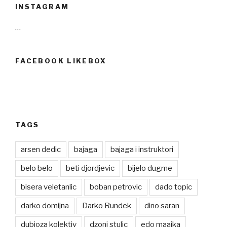
INSTAGRAM
…
FACEBOOK LIKEBOX
TAGS
arsen dedic
bajaga
bajaga i instruktori
belo belo
beti djordjevic
bijelo dugme
bisera veletanlic
boban petrovic
dado topic
darko domijna
Darko Rundek
dino saran
dubioza kolektiv
dzoni stulic
edo maajka