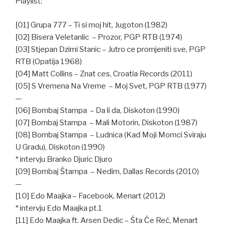
Playlist:
[01] Grupa 777 – Ti si moj hit, Jugoton (1982)
[02] Bisera Veletanlic – Prozor, PGP RTB (1974)
[03] Stjepan Dzimi Stanic – Jutro ce promjeniti sve, PGP
RTB (Opatija 1968)
[04] Matt Collins – Znat ces, Croatia Records (2011)
[05] S Vremena Na Vreme ‎– Moj Svet, PGP RTB (1977)
—
[06] Bombaj Stampa ‎– Da li da, Diskoton (1990)
[07] Bombaj Stampa ‎– Mali Motorin, Diskoton (1987)
[08] Bombaj Stampa ‎– Ludnica (Kad Moji Momci Sviraju
U Gradu), Diskoton (1990)
* intervju Branko Djuric Djuro
[09] Bombaj Štampa ‎– Nedim, Dallas Records (2010)
—
[10] Edo Maajka – Facebook, Menart (2012)
* intervju Edo Maajka pt.1
[11] Edo Maajka ft. Arsen Dedic – Šta Će Reć, Menart