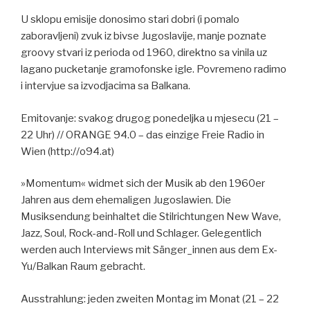
U sklopu emisije donosimo stari dobri (i pomalo
zaboravljeni) zvuk iz bivse Jugoslavije, manje poznate
groovy stvari iz perioda od 1960, direktno sa vinila uz
lagano pucketanje gramofonske igle. Povremeno radimo
i intervjue sa izvodjacima sa Balkana.
Emitovanje: svakog drugog ponedeljka u mjesecu (21 –
22 Uhr) // ORANGE 94.0 – das einzige Freie Radio in
Wien (http://o94.at)
»Momentum« widmet sich der Musik ab den 1960er
Jahren aus dem ehemaligen Jugoslawien. Die
Musiksendung beinhaltet die Stilrichtungen New Wave,
Jazz, Soul, Rock-and-Roll und Schlager. Gelegentlich
werden auch Interviews mit Sänger_innen aus dem Ex-
Yu/Balkan Raum gebracht.
Ausstrahlung: jeden zweiten Montag im Monat (21 – 22