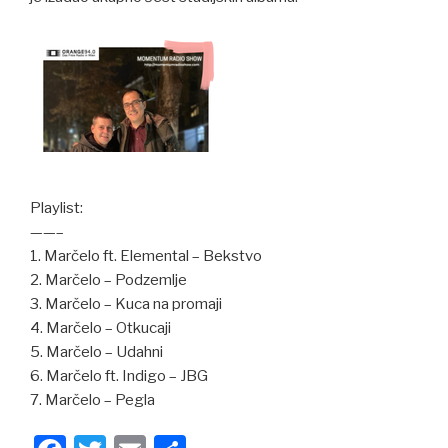
Playlist:
——–
1. Marčelo ft. Elemental – Bekstvo
2. Marčelo – Podzemlje
3. Marčelo – Kuca na promaji
4. Marčelo – Otkucaji
5. Marčelo – Udahni
6. Marčelo ft. Indigo – JBG
7. Marčelo – Pegla