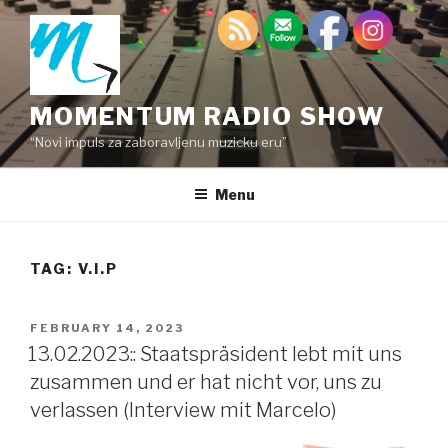
Skip
to
content
MOMENTUM RADIO SHOW
“Novi impuls za zaboravljenu muzicku eru”
Menu
TAG:
V.I.P
POSTED
FEBRUARY 14, 2023
ON
13.02.2023:: Staatspräsident lebt mit uns
zusammen und er hat nicht vor, uns zu
verlassen (Interview mit Marcelo)