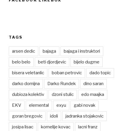
FACEBOOK LIKEBOX
TAGS
arsen dedic
bajaga
bajaga i instruktori
belo belo
beti djordjevic
bijelo dugme
bisera veletanlic
boban petrovic
dado topic
darko domijna
Darko Rundek
dino saran
dubioza kolektiv
dzoni stulic
edo maajka
EKV
elemental
exyu
gabi novak
goran bregovic
idoli
jadranka stojakovic
josipa lisac
kornelije kovac
lacni franz