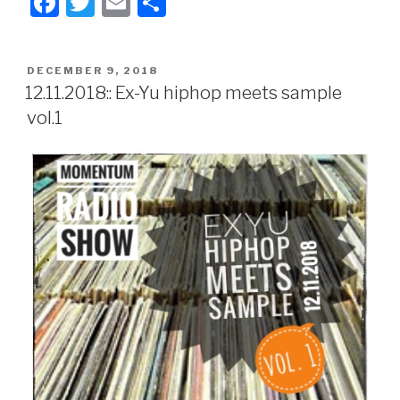
F
T
E
S
a
wi
m
h
c
tt
ail
ar
POSTED
DECEMBER 9, 2018
e
er
e
ON
12.11.2018:: Ex-Yu hiphop meets sample
b
vol.1
o
o
k