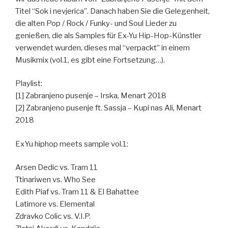
Titel “Sok i nevjerica”. Danach haben Sie die Gelegenheit,
die alten Pop / Rock / Funky- und Soul Lieder zu
genießen, die als Samples für Ex-Yu Hip-Hop-Künstler
verwendet wurden, dieses mal “verpackt” in einem
Musikmix (vol.1, es gibt eine Fortsetzung…).
Playlist:
[1] Zabranjeno pusenje – Irska, Menart 2018
[2] Zabranjeno pusenje ft. Sassja – Kupi nas Ali, Menart
2018
ExYu hiphop meets sample vol.1:
Arsen Dedic vs. Tram 11
Ttinariwen vs. Who See
Edith Piaf vs. Tram 11 & El Bahattee
Latimore vs. Elemental
Zdravko Colic vs. V.I.P.