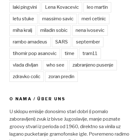
laki pingvini
Lena Kovacevic
leo martin
letu stuke
massimo savic
meri cetinic
miha kralj
miladin sobic
nena ivosevic
rambo amadeus
SARS
september
tihomir pop asanovic
time
tram11
vlada divljan
who see
zabranjeno pusenje
zdravko colic
zoran predin
O NAMA / ÜBER UNS
U sklopu emisije donosimo stari dobri (i pomalo
zaboravljeni) zvuk iz bivse Jugoslavije, manje poznate
groovy stvari iz perioda od 1960, direktno sa vinila uz
lagano pucketanje gramofonske igle. Povremeno radimo