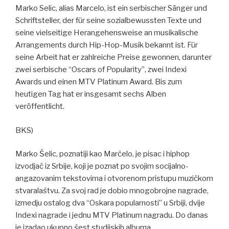
Marko Selic, alias Marcelo, ist ein serbischer Sänger und
Schriftsteller, der für seine sozialbewussten Texte und
seine vielseitige Herangehensweise an musikalische
Arrangements durch Hip-Hop-Musik bekannt ist. Für
seine Arbeit hat er zahlreiche Preise gewonnen, darunter
zwei serbische “Oscars of Popularity”, zwei Indexi
Awards und einen MTV Platinum Award. Bis zum
heutigen Tag hat er insgesamt sechs Alben
veröffentlicht.
BKS)
Marko Šelic, poznatiji kao Marčelo, je pisac i hiphop
izvodjač iz Srbije, koji je poznat po svojim socijalno-
angazovanim tekstovima i otvorenom pristupu muzičkom
stvarala
š
tvu. Za svoj rad je dobio mnogobrojne nagrade,
izmedju ostalog dva “Oskara popularnosti” u Srbiji, dvije
Indexi nagrade i jednu MTV Platinum nagradu. Do danas
je izadao ukupno
š
est studijskih albuma.