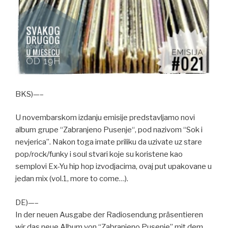
BKS)—–
U novembarskom izdanju emisije predstavljamo novi
album grupe “Zabranjeno Pusenje“, pod nazivom “Sok i
nevjerica”. Nakon toga imate priliku da uzivate uz stare
pop/rock/funky i soul stvari koje su koristene kao
semplovi Ex-Yu hip hop izvodjacima, ovaj put upakovane u
jedan mix (vol.1, more to come…).
DE)—–
In der neuen Ausgabe der Radiosendung präsentieren
wir das neue Album von “Zabranjeno Pusenje” mit dem