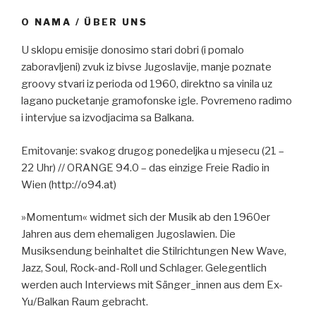
O NAMA / ÜBER UNS
U sklopu emisije donosimo stari dobri (i pomalo
zaboravljeni) zvuk iz bivse Jugoslavije, manje poznate
groovy stvari iz perioda od 1960, direktno sa vinila uz
lagano pucketanje gramofonske igle. Povremeno radimo
i intervjue sa izvodjacima sa Balkana.
Emitovanje: svakog drugog ponedeljka u mjesecu (21 –
22 Uhr) // ORANGE 94.0 – das einzige Freie Radio in
Wien (http://o94.at)
»Momentum« widmet sich der Musik ab den 1960er
Jahren aus dem ehemaligen Jugoslawien. Die
Musiksendung beinhaltet die Stilrichtungen New Wave,
Jazz, Soul, Rock-and-Roll und Schlager. Gelegentlich
werden auch Interviews mit Sänger_innen aus dem Ex-
Yu/Balkan Raum gebracht.