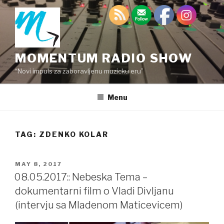
Skip
to
content
MOMENTUM RADIO SHOW
“Novi impuls za zaboravljenu muzicku eru”
Menu
TAG:
ZDENKO KOLAR
POSTED
MAY 8, 2017
ON
08.05.2017:: Nebeska Tema –
dokumentarni film o Vladi Divljanu
(intervju sa Mladenom Maticevicem)