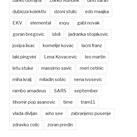
darko domijna
Darko Rundek
dino saran
dubioza kolektiv
dzoni stulic
edo maajka
EKV
elemental
exyu
gabi novak
goran bregovic
idoli
jadranka stojakovic
josipa lisac
kornelije kovac
lacni franz
laki pingvini
Lena Kovacevic
leo martin
letu stuke
massimo savic
meri cetinic
miha kralj
miladin sobic
nena ivosevic
rambo amadeus
SARS
september
tihomir pop asanovic
time
tram11
vlada divljan
who see
zabranjeno pusenje
zdravko colic
zoran predin