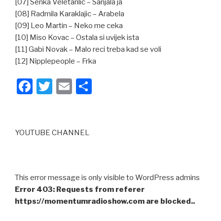
[07] Senka Veletanlic – Sanjala ja
[08] Radmila Karaklajic – Arabela
[09] Leo Martin – Neko me ceka
[10] Miso Kovac – Ostala si uvijek ista
[11] Gabi Novak – Malo reci treba kad se voli
[12] Nipplepeople – Frka
F
T
E
S
a
wi
m
h
c
tt
ail
ar
e
er
e
YOUTUBE CHANNEL
b
o
o
This error message is only visible to WordPress admins
Error 403: Requests from referer
k
https://momentumradioshow.com are blocked..