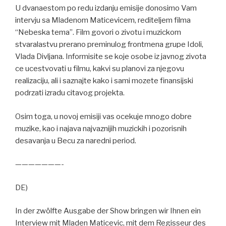
U dvanaestom po redu izdanju emisije donosimo Vam
intervju sa Mladenom Maticevicem, rediteljem filma
“Nebeska tema”. Film govori o zivotu i muzickom
stvaralastvu prerano preminulog frontmena grupe Idoli,
Vlada Divljana. Informisite se koje osobe iz javnog zivota
ce ucestvovati u filmu, kakvi su planovi za njegovu
realizaciju, ali i saznajte kako i sami mozete finansijski
podrzati izradu citavog projekta.
Osim toga, u novoj emisiji vas ocekuje mnogo dobre
muzike, kao i najava najvaznijih muzickih i pozorisnih
desavanja u Becu za naredni period.
———————-
DE)
In der zwölfte Ausgabe der Show bringen wir Ihnen ein
Interview mit Mladen Maticevic, mit dem Regisseur des