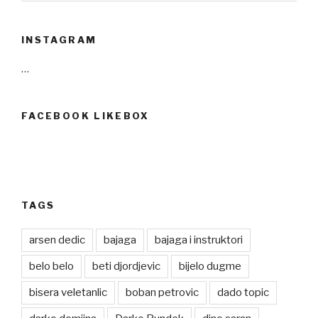
INSTAGRAM
…
FACEBOOK LIKEBOX
TAGS
arsen dedic
bajaga
bajaga i instruktori
belo belo
beti djordjevic
bijelo dugme
bisera veletanlic
boban petrovic
dado topic