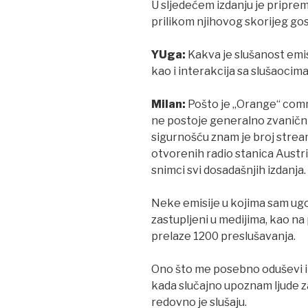
U sljedećem izdanju je priprem
prilikom njihovog skorijeg go
YUga:
Kakva je slušanost emi
kao i interakcija sa slušaocim
Milan:
Pošto je „Orange“ comm
ne postoje generalno zvanični
sigurnošću znam je broj stream
otvorenih radio stanica Austrij
snimci svi dosadašnjih izdanja.
Neke emisije u kojima sam ugo
zastupljeni u medijima, kao na
prelaze 1200 preslušavanja.
Ono što me posebno oduševi i 
kada slučajno upoznam ljude za 
redovno je slušaju.