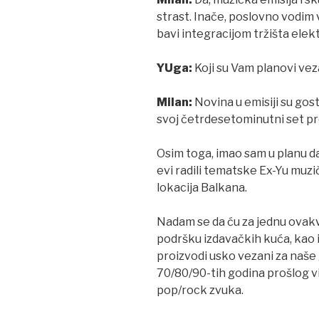
strast. Inače, poslovno vodim ve
bavi integracijom tržišta elek
YUga:
Koji su Vam planovi ve
Milan:
Novina u emisiji su gos
svoj četrdesetominutni set pr
Osim toga, imao sam u planu da
evi radili tematske Ex-Yu muzi
lokacija Balkana.
Nadam se da ću za jednu ovak
podršku izdavačkih kuća, kao i
proizvodi usko vezani za naše 
70/80/90-tih godina prošlog vij
pop/rock zvuka.