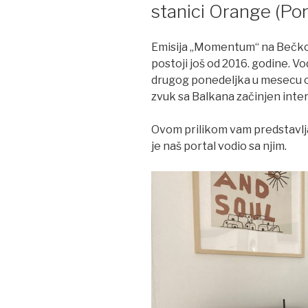
stanici Orange (Por
Emisija „Momentum“ na Bečkoj
postoji još od 2016. godine. Vo
drugog ponedeljka u mesecu od
zvuk sa Balkana začinjen inte
Ovom prilikom vam predstavljam
je naš portal vodio sa njim.