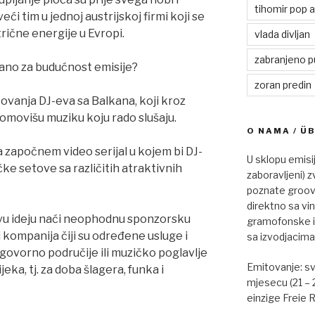
tihomir pop 
ći tim u jednoj austrijskoj firmi koji se
trične energije u Evropi.
vlada divljan
zabranjeno p
zano za budućnost emisije?
zoran predin
tovanja DJ-eva sa Balkana, koji kroz
omovišu muziku koju rado slušaju.
O NAMA / Ü
 započnem video serijal u kojem bi DJ-
U sklopu emisi
čke setove sa različitih atraktivnih
zaboravljeni) z
poznate groovy
direktno sa vi
vu ideju naći neophodnu sponzorsku
gramofonske ig
 kompanija čiji su određene usluge i
sa izvodjacima
govorno područije ili muzičko poglavlje
Emitovanje: s
eka, tj. za doba šlagera, funka i
mjesecu (21 – 
einzige Freie R