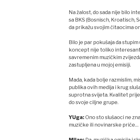
Na žalost, do sada nije bilo in
sa BKS (Bosnisch, Kroatisch, S
da prikažu svojim čitaocima o
Bilo je par pokušaja da stupim 
koncept nije toliko interesanta
savremenim muzičkim zvijezda
zastupljena u mojoj emisiji.
Mada, kada bolje razmislim, misl
publika ovih medija i krug sl
suprotna svijeta. Kvalitet prije
do svoje ciljne grupe.
YUga:
Ono sto slušaoci ne znaj
muzičke ili novinarske priče…
Milan:
Da, muzička emisija i sk