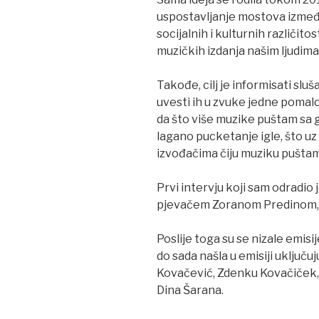
uspostavljanje mostova između 
socijalnih i kulturnih različito
muzičkih izdanja našim ljudima 
Takođe, cilj je informisati sl
uvesti ih u zvuke jedne pomal
da što više muzike puštam sa g
lagano pucketanje igle, što uz
izvođačima čiju muziku puštam
Prvi intervju koji sam odradio
pjevačem Zoranom Predinom, sa
Poslije toga su se nizale emisi
do sada našla u emisiji uključ
Kovačević, Zdenku Kovačiček, 
Dina Šarana.