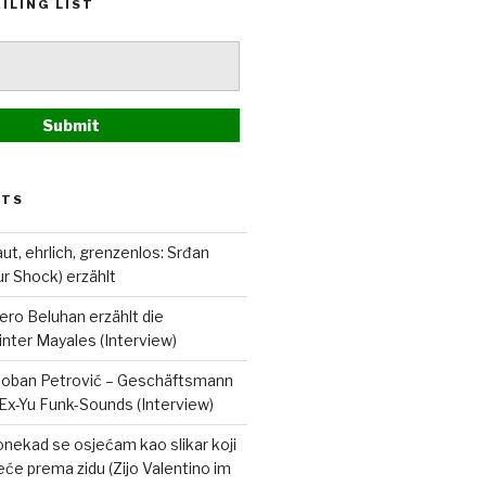
ILING LIST
STS
ut, ehrlich, grenzenlos: Srđan
ur Shock) erzählt
ero Beluhan erzählt die
nter Mayales (Interview)
Boban Petrović – Geschäftsmann
Ex-Yu Funk-Sounds (Interview)
onekad se osjećam kao slikar koji
eće prema zidu (Zijo Valentino im