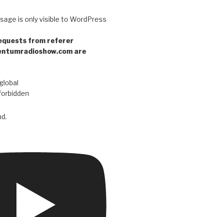
sage is only visible to WordPress
equests from referer
entumradioshow.com are
global
forbidden
d.