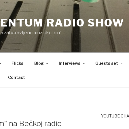
ENTUM RADIO SHOW
za zaboravljenu muzicku eru”
Flicks
Blog
Interviews
Guests set
Contact
YOUTUBE CH
“ na Bečkoj radio