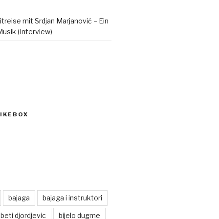
itreise mit Srdjan Marjanović – Ein
Musik (Interview)
IKEBOX
bajaga
bajaga i instruktori
beti djordjevic
bijelo dugme