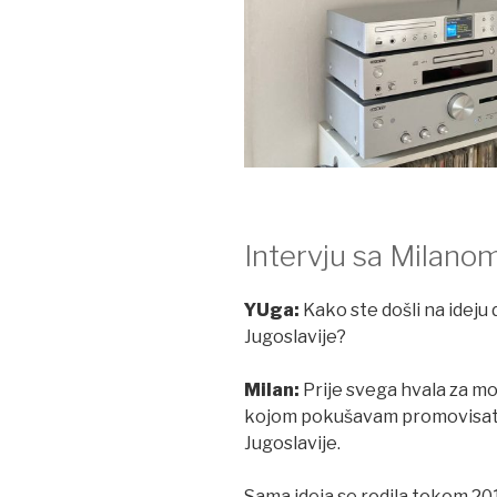
Intervju sa Milan
YUga:
Kako ste došli na ideju 
Jugoslavije?
Milan:
Prije svega hvala za mo
kojom pokušavam promovisati 
Jugoslavije.
Sama ideja se rodila tokom 2015