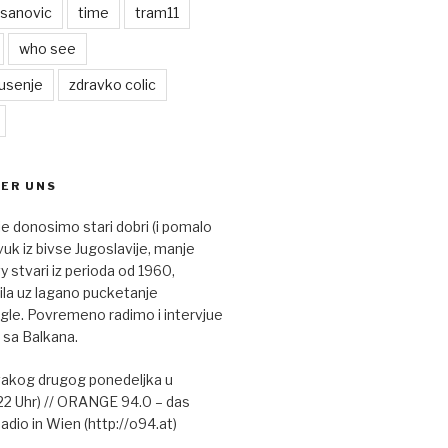
asanovic
time
tram11
who see
usenje
zdravko colic
BER UNS
je donosimo stari dobri (i pomalo
vuk iz bivse Jugoslavije, manje
 stvari iz perioda od 1960,
nila uz lagano pucketanje
le. Povremeno radimo i intervjue
 sa Balkana.
vakog drugog ponedeljka u
22 Uhr) // ORANGE 94.0 – das
adio in Wien (http://o94.at)