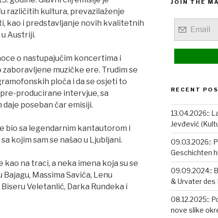
JOIN THE MA
različitih kultura, prevazilaženje
sti, kao i predstavljanje novih kvalitetnih
u Austriji.
ušaoce o nastupajućim koncertima i
o zaboravljene muzičke ere. Trudim se
ramofonskih ploča i da se osjeti to
RECENT PO
 pre-producirane intervjue, sa
 daje poseban čar emisiji.
13.04.2026:: La
Jevđević (Kult
 je bio sa legendarnim kantautorom i
 kojim sam se našao u Ljubljani.
09.03.2026:: P
Geschichten hi
je kao na traci, a neka imena koja su se
09.09.2024:: 
uju Bajagu, Massima Savića, Lenu
& Urvater des 
Biseru Veletanlić, Darka Rundeka i
08.12.2025:: P
nove slike okr