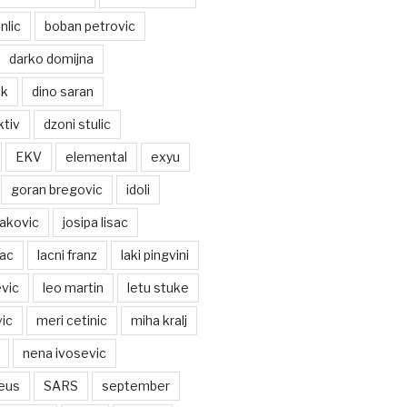
nlic
boban petrovic
darko domijna
ek
dino saran
ktiv
dzoni stulic
EKV
elemental
exyu
goran bregovic
idoli
jakovic
josipa lisac
vac
lacni franz
laki pingvini
vic
leo martin
letu stuke
ic
meri cetinic
miha kralj
nena ivosevic
eus
SARS
september