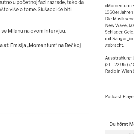
enutno u početnoj fazi razrade, tako da
»Momentum« wi
to više o tome. Slušaoci će biti
1960er Jahren
Die Musiksendu
New Wave, Jazz
 se Milanu na ovom intervjuu.
Schlager. Gele
mit Sänger_in
gebracht.
a.at:
Emisija „Momentum“ na Bečkoj
Ausstrahlung:
(21 – 22 Uhr) 
Radio in Wien (
Podcast Playe