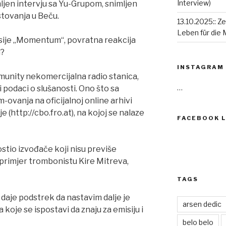
Interview)
ljen intervju sa Yu-Grupom, snimljen
stovanja u Beču.
13.10.2025:: Ze
Leben für die 
sije „Momentum“, povratna reakcija
a?
INSTAGRAM
unity nekomercijalna radio stanica,
…
 podaci o slušanosti. Ono što sa
-ovanja na oficijalnoj online arhivi
e (http://cbo.fro.at), na kojoj se nalaze
FACEBOOK L
stio izvođače koji nisu previše
 primjer trombonistu Kire Mitreva,
TAGS
daje podstrek da nastavim dalje je
arsen dedic
koje se ispostavi da znaju za emisiju i
belo belo