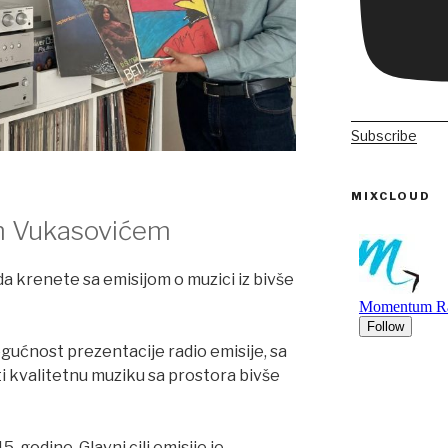
Subscribe
MIXCLOUD
om Vukasovićem
da krenete sa emisijom o muzici iz bivše
gućnost prezentacije radio emisije, sa
kvalitetnu muziku sa prostora bivše
. godine. Glavni cilj emisije je