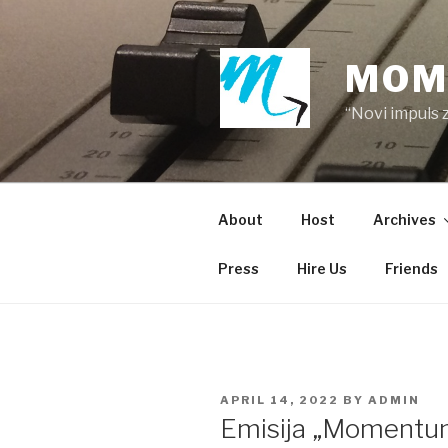
Skip
to
content
MOM
“Novi impuls 
About
Host
Archives
Press
Hire Us
Friends
POSTED
APRIL 14, 2022
BY
ADMIN
ON
Emisija „Momentum