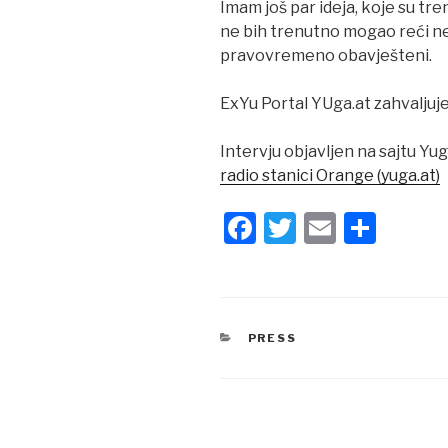
Imam još par ideja, koje su tr
ne bih trenutno mogao reći neš
pravovremeno obavješteni.
ExYu Portal YUga.at zahvaljuje
Intervju objavljen na sajtu Yug
radio stanici Orange (yuga.at)
F
T
E
S
a
wi
m
h
c
tt
ail
ar
e
er
e
CATEGORIES
PRESS
b
o
o