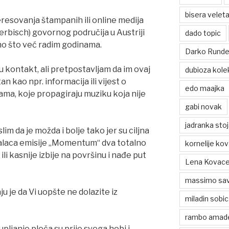
bisera veleta
teresovanja štampanih ili online medija
erbisch) govornog područija u Austriji
dado topic
no što već radim godinama.
Darko Rund
u kontakt, ali pretpostavljam da im ovaj
dubioza kole
n kao npr. informacija ili vijest o
edo maajka
ma, koje propagiraju muziku koja nije
gabi novak
jadranka sto
im da je možda i bolje tako jer su ciljna
ušalaca emisije „Momentum“ dva totalno
kornelije ko
 ili kasnije izbije na površinu i nađe put
Lena Kovace
massimo sav
u je da Vi uopšte ne dolazite iz
miladin sobic
rambo amad
upljanje ploča su prije svega hobi i